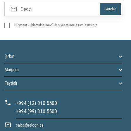
Düyməni klikləməklə məxfilik siyasətimizlə razılaşırsınız
Şirkət
Mağaza
Faydalı
+994 (12) 310 5500
+994 (99) 310 5500
sales@telcon.az