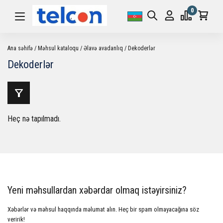
0
Ana səhifə
Məhsul kataloqu
Əlavə avadanlıq
Dekoderlər
Dekoderlər
Heç nə tapılmadı.
Yeni məhsullardan xəbərdar olmaq istəyirsiniz?
Xəbərlər və məhsul haqqında məlumat alın. Heç bir spam olmayacağına söz
veririk!