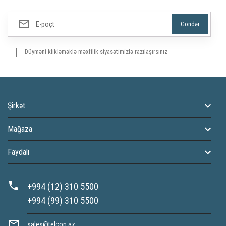
Düyməni klikləməklə məxfilik siyasətimizlə razılaşırsınız
Şirkət
Mağaza
Faydalı
+994 (12) 310 5500
+994 (99) 310 5500
sales@telcon.az