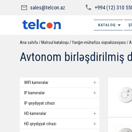
sales@telcon.az
+994 (12) 310 55
KATALOQ
Ş
Ana səhifə
Məhsul kataloqu
Yanğın-mühafizə siqnalizasiyası
A
Avtonom birləşdirilmiş d
WIFI kameralar
IP kameralar
IP qeydiyyat cihazı
HD kameralar
HD qeydiyyat cihazı