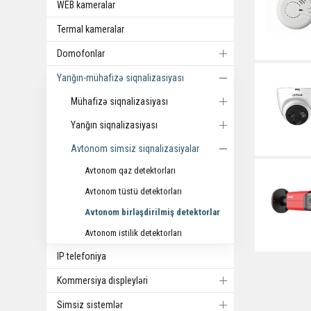
WEB kameralar
Termal kameralar
Domofonlar
Yanğın-mühafizə siqnalizasiyası
Mühafizə siqnalizasiyası
Yanğın siqnalizasiyası
Avtonom simsiz siqnalizasiyalar
Avtonom qaz detektorları
Avtonom tüstü detektorları
Avtonom birləşdirilmiş detektorlar
Avtonom istilik detektorları
IP telefoniya
Kommersiya displeyləri
Simsiz sistemlər