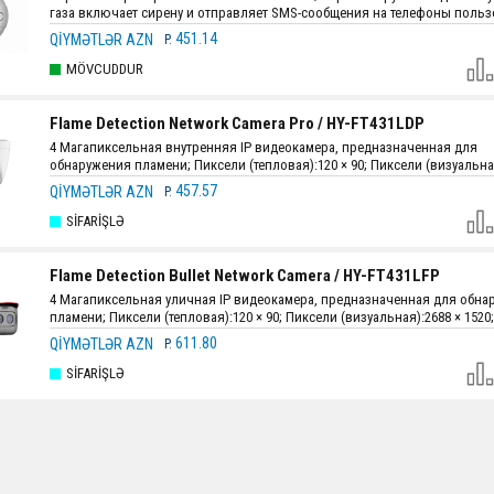
газа включает сирену и отправляет SMS-сообщения на телефоны польз
451.14
QIYMƏTLƏR AZN
P.
MÖVCUDDUR
Flame Detection Network Camera Pro / HY-FT431LDP
4 Магапиксельная внутренняя IP видеокамера, предназначенная для
обнаружения пламени; Пиксели (тепловая):120 × 90; Пиксели (визуальна
1520; f (тепловая)=1.2 мм; f (визуальная)=4 мм; Угол (тепловая):90°; Угол
457.57
QIYMƏTLƏR AZN
P.
(визуальная):85°; ИК (визуальная)=15 м; Расстояние обнаружения пламе
размер пламени 10 см x 10 см; 3D NR (тепловая); 2D NR; 3D NR (визуальна
SIFARIŞLƏ
DWDR; HLC; Видео сжатие:H.265; H.264; H.264H; H.264B; MJPEG; Встроенн
микрофон,динамик; Звуковая и световая сигнализация; Сетевой порт:1
Ethernet RJ-45 PoE 10M/100M; Тревога:1 Вх. / 1 Вых.; Защита:IP67; Источни
Flame Detection Bullet Network Camera / HY-FT431LFP
питания:DC12V(±30%) / POE; Размеры:109.9 мм × 90.1мм; Вес:0.35 кг.; Цве
4 Магапиксельная уличная IP видеокамера, предназначенная для обна
пламени; Пиксели (тепловая):120 × 90; Пиксели (визуальная):2688 × 1520;
(тепловая)=1.2 мм; f (визуальная)=4 мм; Угол (тепловая):90°; Угол (визуа
611.80
QIYMƏTLƏR AZN
P.
ИК (визуальная)=25 м; Расстояние обнаружения пламени:10 м, размер п
см x 10 см; 3D NR (тепловая); 2D NR; 3D NR (визуальная); BLC; DWDR; HLC;
SIFARIŞLƏ
сжатие:H.265; H.264; H.264H; H.264B; MJPEG; Встроенный микрофон,дина
Звуковая и световая сигнализация; Сетевой порт:1 порт Ethernet RJ-45 P
10M/100M; Тревога:1 Вх. / 1 Вых.; Защита:IP67; Источник питания:DC12V(
POE; Размеры:244.1 мм × 79.0 мм × 75.9 мм; Вес:0.8 кг.; Цвет:Красный.