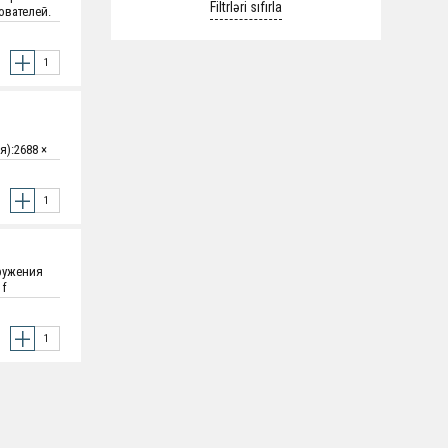
ователей.
я):2688 ×
ни:10 м,
я); BLC;
ый
 порт
к
т:Белый.
ружения
 f
льная):85°;
ламени 10
 Видео
мик;
oE
±30%) /