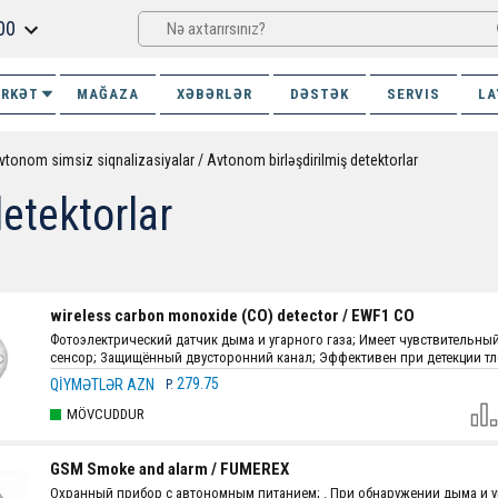
00
İRKƏT
MAĞAZA
XƏBƏRLƏR
DƏSTƏK
SERVIS
LA
vtonom simsiz siqnalizasiyalar
Avtonom birləşdirilmiş detektorlar
etektorlar
wireless carbon monoxide (CO) detector / EWF1 CO
Фотоэлектрический датчик дыма и угарного газа; Имеет чувствительны
сенсор; Защищённый двусторонний канал; Эффективен при детекции т
пламени.
279.75
QIYMƏTLƏR AZN
P.
MÖVCUDDUR
GSM Smoke and alarm / FUMEREX
Охранный прибор с автономным питанием; . При обнаружении дыма и у