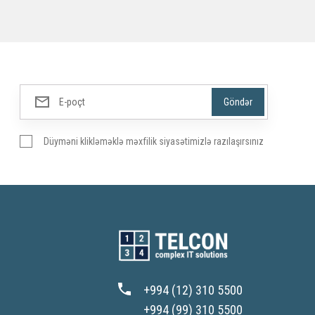
Düyməni klikləməklə məxfilik siyasətimizlə razılaşırsınız
+994 (12) 310 5500
+994 (99) 310 5500