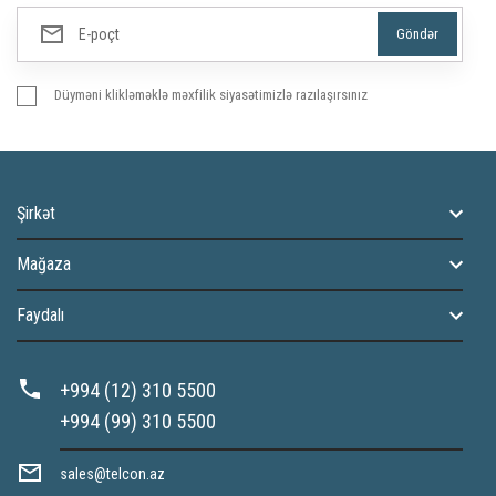
Düyməni klikləməklə məxfilik siyasətimizlə razılaşırsınız
Şirkət
Mağaza
Faydalı
+994 (12) 310 5500
+994 (99) 310 5500
sales@telcon.az