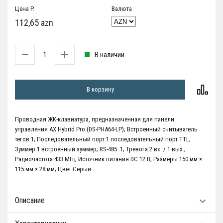
Цена P.
Валюта
112,65 azn
В наличии
В корзину
Проводная ЖК-клавиатура, предназначенная для панели
управления AX Hybrid Pro (DS-PHA64-LP); Встроенный считыватель
тегов:1; Последовательный порт:1 последовательный порт TTL;
Зуммер:1 встроенный зуммер; RS-485 :1; Тревога:2 вх. / 1 вых.;
Радиочастота:433 МГц; Источник питания:DC 12 В; Размеры:150 мм ×
115 мм × 28 мм; Цвет:Серый.
Описание