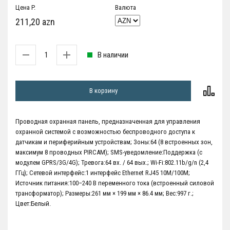
Цена P.
Валюта
211,20 azn
В наличии
В корзину
Проводная охранная панель, предназначенная для управления
охранной системой с возможностью беспроводного доступа к
датчикам и периферийным устройствам; Зоны:64 (8 встроенных зон,
максимум 8 проводных PIRCAM); SMS-уведомление:Поддержка (с
модулем GPRS/3G/4G); Тревога:64 вх. / 64 вых.; Wi-Fi:802.11b/g/n (2,4
ГГц); Сетевой интерфейс:1 интерфейс Ethernet RJ45 10M/100M;
Источник питания:100–240 В переменного тока (встроенный силовой
трансформатор); Размеры:261 мм × 199 мм × 86.4 мм; Вес:997 г.;
Цвет:Белый.