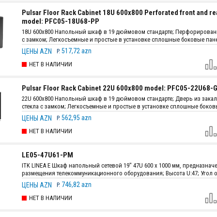
Pulsar Floor Rack Cabinet 18U 600x800 Perforated front and re
model: PFC05-18U68-PP
18U 600x800 Напольный шкаф в 19 дюймовом стандарте; Перфорирова
с замком; Легкосъемные и простые в установке сплошные боковые пан
защелкой; Толщина стали: монтажный профиль - 2 мм, остальные детали 
517,72 azn
ЦЕНЫ AZN
P.
В комплекте: 4 вентилятора + 1 полка + 4 ролика; Конструкция: самосто
сборка.
НЕТ В НАЛИЧИИ
Pulsar Floor Rack Cabinet 22U 600x800 model: PFC05-22U68-
22U 600x800 Напольный шкаф в 19 дюймовом стандарте; Дверь из зака
стекла с замком; Легкосъемные и простые в установке сплошные боко
с защелкой; Толщина стали: монтажный профиль - 2 мм, остальные детал
562,95 azn
ЦЕНЫ AZN
P.
; В комплекте: 4 вентилятора + 1 полка + 4 ролика; Конструкция: самост
сборка.
НЕТ В НАЛИЧИИ
LE05-47U61-PM
ITK LINEA E Шкаф напольный сетевой 19" 47U 600 х 1000 мм, предназна
размещения телекоммуникационного оборудования; Высота U:47; Угол 
двери:120°; Статическая нагрузка:700 (опоры), 300 (ролики) кг.; Защита:I
746,82 azn
ЦЕНЫ AZN
P.
Размеры:1000 х 600 мм; Цвет:Чёрный.
НЕТ В НАЛИЧИИ