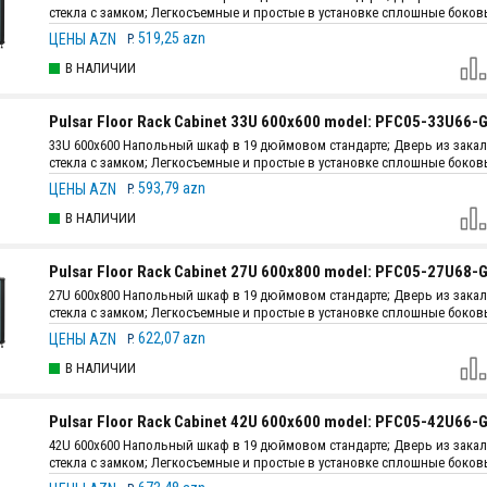
стекла с замком; Легкосъемные и простые в установке сплошные боко
с защелкой; Толщина стали: монтажный профиль - 2 мм, остальные детал
519,25 azn
ЦЕНЫ AZN
P.
; В комплекте: 2 вентилятора + 1 полка + 4 ролика; Конструкция: самост
сборка.
В НАЛИЧИИ
Pulsar Floor Rack Cabinet 33U 600x600 model: PFC05-33U66-
33U 600x600 Напольный шкаф в 19 дюймовом стандарте; Дверь из зака
стекла с замком; Легкосъемные и простые в установке сплошные боко
с защелкой; Толщина стали: монтажный профиль - 2 мм, остальные детал
593,79 azn
ЦЕНЫ AZN
P.
; В комплекте: 2 вентилятора + 2 полка + 4 ролика; Конструкция: самост
сборка.
В НАЛИЧИИ
Pulsar Floor Rack Cabinet 27U 600x800 model: PFC05-27U68-
27U 600x800 Напольный шкаф в 19 дюймовом стандарте; Дверь из зака
стекла с замком; Легкосъемные и простые в установке сплошные боко
с защелкой; Толщина стали: монтажный профиль - 2 мм, остальные детал
622,07 azn
ЦЕНЫ AZN
P.
; В комплекте: 4 вентилятора + 1 полка + 4 ролика; Конструкция: самост
сборка.
В НАЛИЧИИ
Pulsar Floor Rack Cabinet 42U 600x600 model: PFC05-42U66-
42U 600x600 Напольный шкаф в 19 дюймовом стандарте; Дверь из зака
стекла с замком; Легкосъемные и простые в установке сплошные боко
с защелкой; Толщина стали: монтажный профиль - 2 мм, остальные детал