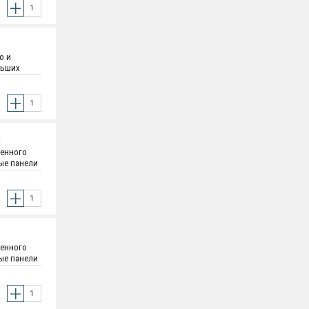
о и
льших
:300 кг.;
G
ленного
вые панели
и - 1.2 мм
оятельная
ленного
вые панели
и - 1.2 мм
оятельная