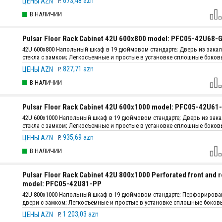
673,48 azn
ЦЕНЫ AZN
P.
; В комплекте: 2 вентилятора + 3 полка + 4 ролика; Конструкция: самост
сборка.
В НАЛИЧИИ
Pulsar Floor Rack Cabinet 42U 600x800 model: PFC05-42U68-
42U 600x800 Напольный шкаф в 19 дюймовом стандарте; Дверь из зака
стекла с замком; Легкосъемные и простые в установке сплошные боко
с защелкой; Толщина стали: монтажный профиль - 2 мм, остальные детал
827,71 azn
ЦЕНЫ AZN
P.
; В комплекте: 4 вентилятора + 3 полка + 4 ролика; Конструкция: самост
сборка.
В НАЛИЧИИ
Pulsar Floor Rack Cabinet 42U 600x1000 model: PFC05-42U61
42U 600x1000 Напольный шкаф в 19 дюймовом стандарте; Дверь из зак
стекла с замком; Легкосъемные и простые в установке сплошные боко
с защелкой; Толщина стали: монтажный профиль - 2 мм, остальные детал
935,69 azn
ЦЕНЫ AZN
P.
; В комплекте: 4 вентилятора + 3 полка + 4 ролика; Конструкция: самост
сборка.
В НАЛИЧИИ
Pulsar Floor Rack Cabinet 42U 800x1000 Perforated front and r
model: PFC05-42U81-PP
42U 800x1000 Напольный шкаф в 19 дюймовом стандарте; Перфориров
двери с замком; Легкосъемные и простые в установке сплошные боков
с защелкой; Толщина стали: монтажный профиль - 2 мм, остальные детал
1 203,03 azn
ЦЕНЫ AZN
P.
; В комплекте: 4 вентилятора + 3 полка + 4 ролика; Конструкция: самост