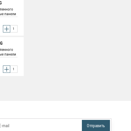
G
аленного
вые панели
и - 1.2 мм
оятельная
-G
аленного
вые панели
и - 1.2 мм
оятельная