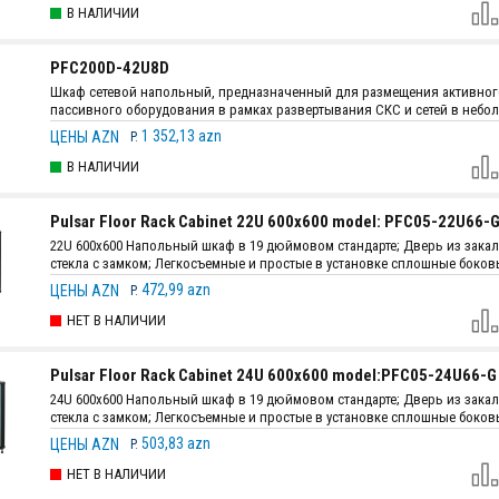
сборка.
В НАЛИЧИИ
PFC200D-42U8D
Шкаф сетевой напольный, предназначенный для размещения активног
пассивного оборудования в рамках развертывания СКС и сетей в небо
офисных зданиях и нежилых помещениях; Высота U:42; Несущая нагрузка
1 352,13 azn
ЦЕНЫ AZN
P.
Размеры:600 мм x 800 мм x 2055 мм; Вес:89 кг.; Цвет:Чёрный.
В НАЛИЧИИ
Pulsar Floor Rack Cabinet 22U 600x600 model: PFC05-22U66-
22U 600x600 Напольный шкаф в 19 дюймовом стандарте; Дверь из зака
стекла с замком; Легкосъемные и простые в установке сплошные боко
с защелкой; Толщина стали: монтажный профиль - 2 мм, остальные детал
472,99 azn
ЦЕНЫ AZN
P.
; В комплекте: 2 вентилятора + 1 полка + 4 ролика; Конструкция: самост
сборка.
НЕТ В НАЛИЧИИ
Pulsar Floor Rack Cabinet 24U 600x600 model:PFC05-24U66-G
24U 600x600 Напольный шкаф в 19 дюймовом стандарте; Дверь из зака
стекла с замком; Легкосъемные и простые в установке сплошные боко
с защелкой; Толщина стали: монтажный профиль - 2 мм, остальные детал
503,83 azn
ЦЕНЫ AZN
P.
; В комплекте: 2 вентилятора + 1 полка + 4 ролика; Конструкция: самост
сборка.
НЕТ В НАЛИЧИИ