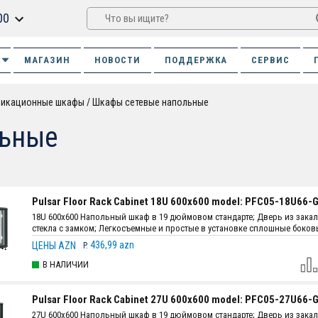
00
МАГАЗИН
НОВОСТИ
ПОДДЕРЖКА
СЕРВИС
никационные шкафы
Шкафы сетевые напольные
льные
Pulsar Floor Rack Cabinet 18U 600x600 model: PFC05-18U66-
18U 600x600 Напольный шкаф в 19 дюймовом стандарте; Дверь из зака
стекла с замком; Легкосъемные и простые в установке сплошные боко
с защелкой; Толщина стали: монтажный профиль - 2 мм, остальные детал
436,99 azn
ЦЕНЫ AZN
P.
; В комплекте: 2 вентилятора + 1 полка + 4 ролика; Конструкция: самост
сборка.
В НАЛИЧИИ
Pulsar Floor Rack Cabinet 27U 600x600 model: PFC05-27U66-
27U 600x600 Напольный шкаф в 19 дюймовом стандарте; Дверь из зака