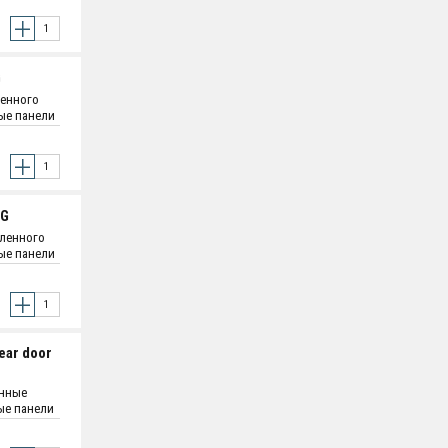
оятельная
G
ленного
вые панели
и - 1.2 мм
оятельная
-G
аленного
вые панели
и - 1.2 мм
оятельная
ear door
анные
ые панели
и - 1.2 мм
оятельная