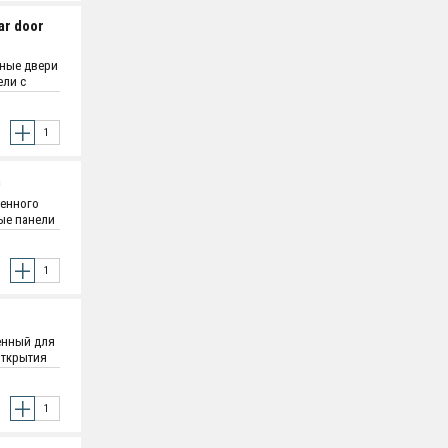
ar door
нные двери
ели с
- 1.2 мм ;
ятельная
G
ленного
вые панели
и - 1.2 мм
оятельная
ченный для
открытия
P20;