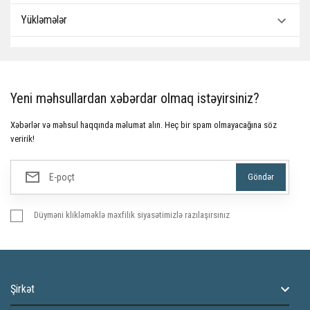
Yükləmələr
Yeni məhsullardan xəbərdar olmaq istəyirsiniz?
Xəbərlər və məhsul haqqında məlumat alın. Heç bir spam olmayacağına söz
veririk!
Düyməni klikləməklə məxfilik siyasətimizlə razılaşırsınız
Şirkət