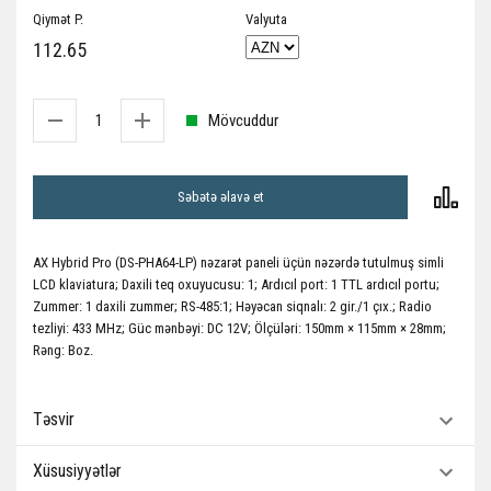
Qiymət P.
Valyuta
112.65
Mövcuddur
Səbətə əlavə et
AX Hybrid Pro (DS-PHA64-LP) nəzarət paneli üçün nəzərdə tutulmuş simli
LCD klaviatura; Daxili teq oxuyucusu: 1; Ardıcıl port: 1 TTL ardıcıl portu;
Zummer: 1 daxili zummer; RS-485:1; Həyəcan siqnalı: 2 gir./1 çıx.; Radio
tezliyi: 433 MHz; Güc mənbəyi: DC 12V; Ölçüləri: 150mm × 115mm × 28mm;
Rəng: Boz.
Təsvir
Xüsusiyyətlər