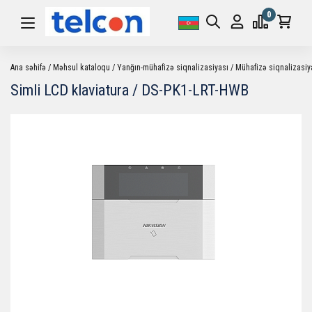
0
Ana səhifə
Məhsul kataloqu
Yanğın-mühafizə siqnalizasiyası
Mühafizə siqnalizasiy
Simli LCD klaviatura / DS-PK1-LRT-HWB