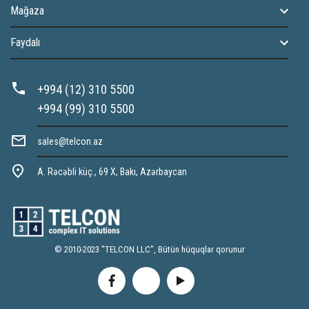
Mağaza
Faydalı
+994 (12) 310 5500
+994 (99) 310 5500
sales@telcon.az
A. Rəcəbli küç., 69 X, Bakı, Azərbaycan
© 2010-2023 "TELCON LLC", Bütün hüquqlar qorunur