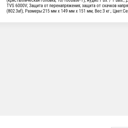
(кристаллическая головка, 10/100Base-T); Аудио:1 Вх. / 1 Вых.;
TVS 6000V; Защита от перенапряжения; защита от скачков напря
(802.3af); Размеры:215 мм x 149 мм x 151 мм; Вес:3 кг.; Цвет:С