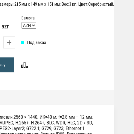
Размеры:215 мм x 149 мм x 151 мм; Вес:3 кг.; Цвет:Серебристый.
Валюта
 azn
Под заказ
ину
ксели:2560 × 1440; ИК=40 м; f=2.8 мм – 12 мм;
 MJPEG; H.265+; H.264+; BLC; WDR; HLC; 2D / 3D;
EG2-Layer2; G722.1; G729; G723; Ethernet:1