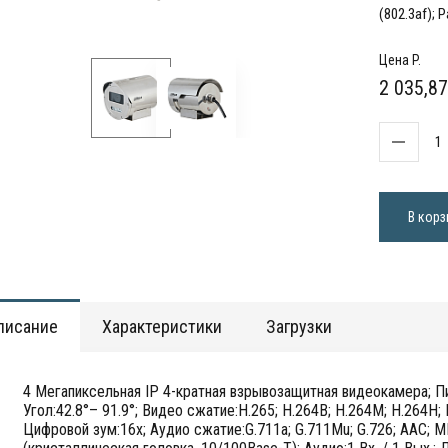
(802.3af); 
Цена P.
2 035,87
В корз
писание
Характеристики
Загрузки
4 Мегапиксельная IP 4-кратная взрывозащитная видеокамера; Пи
Угол:42.8°– 91.9°; Видео сжатие:H.265; H.264B; H.264M; H.264H;
Цифровой зум:16x; Аудио сжатие:G.711a; G.711Mu; G.726; AAC; MP