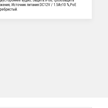
 Двустороннее аудио; Защита:IP68; Грозозащита
жения; Источник питания:DC12V / 1.5A±10 %,PoE
еребристый.