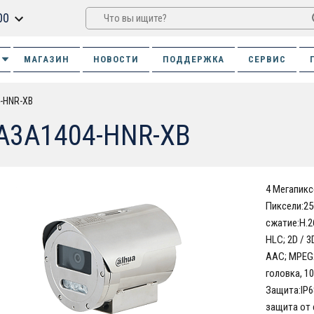
00
МАГАЗИН
НОВОСТИ
ПОДДЕРЖКА
СЕРВИС
-HNR-XB
A3A1404-HNR-XB
4 Мегапикс
Пиксели:256
сжатие:H.26
HLC; 2D / 3
AAC; MPEG2-
головка, 10
Защита:IP6
защита от 