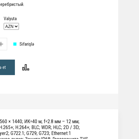
:Серебристый.
Valyuta
Sifarişlə
ə et
60 × 1440; ИК=40 м; f=2.8 мм – 12 мм;
H.265+; H.264+; BLC; WDR; HLC; 2D / 3D;
r2; G722.1; G729; G723; Ethernet:1