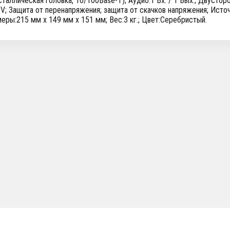
сталлическая головка, 10/100Base-T); Аудио:1 Вх. / 1 Вых.; Двусто
V; Защита от перенапряжения; защита от скачков напряжения; Источн
еры:215 мм x 149 мм x 151 мм; Вес:3 кг.; Цвет:Серебристый.