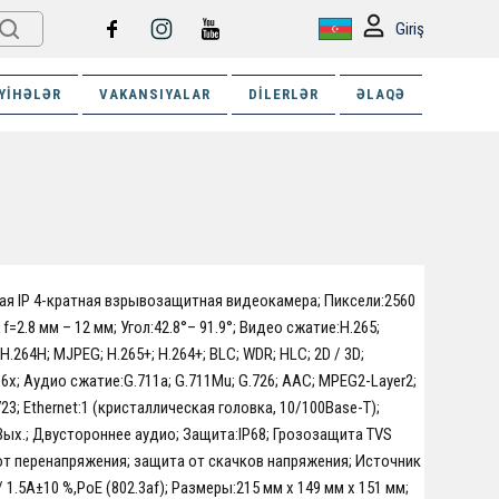
Giriş
YIHƏLƏR
VAKANSIYALAR
DILERLƏR
ƏLAQƏ
ая IP 4-кратная взрывозащитная видеокамера; Пиксели:2560
 f=2.8 мм – 12 мм; Угол:42.8°– 91.9°; Видео сжатие:H.265;
H.264H; MJPEG; H.265+; H.264+; BLC; WDR; HLC; 2D / 3D;
x; Аудио сжатие:G.711a; G.711Mu; G.726; AAC; MPEG2-Layer2;
723; Ethernet:1 (кристаллическая головка, 10/100Base-T);
 Вых.; Двустороннее аудио; Защита:IP68; Грозозащита TVS
от перенапряжения; защита от скачков напряжения; Источник
 1.5A±10 %,PoE (802.3af); Размеры:215 мм x 149 мм x 151 мм;