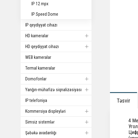
IP 12 mpx
IP Speed Dome
IP qeydiyyat cihazı
HD kameralar
HD qeydiyyat cihazı
WEB kameralar
Termal kameralar
Domofonlar
Yanğın-mühafizə siqnalizasiyası
Təsvir
IP telefoniya
Kommersiya displeyləri
4 Ме
Simsiz sistemlər
Угол
Цифр
Şəbəkə avadanlığı