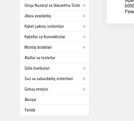
(кри
Girişə Nəzarət və Idarəetmə Sistemi
6000
Разм
Əlavə avadanlıq
Kabel çəkmə sistemləri
Kabellər və Konnektorlar
Montaj dolabları
Alətlər və testerlər
Qida mənbələri
Səs və xəbərdarlıq sistemləri
Günəş enerjisi
Aksiya
Yenilik