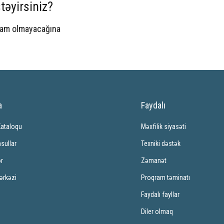
təyirsiniz?
spam olmayacağına
a
Faydalı
Kataloqu
Məxfilik siyasəti
sullar
Texniki dəstək
ər
Zəmanət
ərkəzi
Proqram təminatı
Faydalı fayllar
Diler olmaq