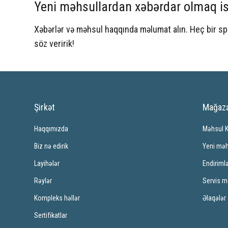
Yeni məhsullardan xəbərdar olmaq is
Xəbərlər və məhsul haqqında məlumat alın. Heç bir 
söz veririk!
Şirkət
Mağaz
Haqqımızda
Məhsul 
Biz nə edirik
Yeni məh
Layihələr
Endiriml
Rəylər
Servis m
Kompleks həllər
Əlaqələr
Sertifikatlar