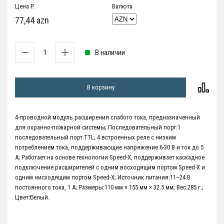
Цена P.
Валюта
77,44 azn
В наличии
В корзину
4-проводной модуль расширения слабого тока, предназначенный
для охранно-пожарной системы; Последовательный порт:1
последовательный порт TTL; 4 встроенных реле с низким
потреблением тока, поддерживающие напряжение 6-30 В и ток до 5
А; Работает на основе технологии Speed-X, поддерживает каскадное
подключение расширителей с одним восходящим портом Speed-X и
одним нисходящим портом Speed-X; Источник питания:11–24 В
постоянного тока, 1 А; Размеры:110 мм × 155 мм × 32.5 мм; Вес:285 г.;
Цвет:Белый.