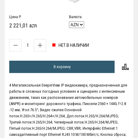
Цена P.
Валюта
2 221,01 azn
НЕТ В НАЛИЧИИ
В корзину
4 Мегапиксельная DeepinView IP видеокамера, предназначенная для
работы в сложных погодных условиях и сценариях с интенсивным
движением, таких как распознавание автомобильных номеров
(ANPR) и мониторинг дорожного трафика; Пиксели:2560 × 1440; f=2.8
-12 мм; Угол:76.5°; Видео сжатие:Основной
поток:H.265+/H.265/H.264+/H.264; Доп.поток:H.265/H.264/MJPEG;
Третий поток:H.265/H.264; Четвёрный поток:H.265/H.264/MJPEG;
Пятый поток:H.265/H.264/MJPEG; CBR,VBR; Интерфейс Ethernet:1
самоадаптивный порт Ethernet RJ45 10 М/100 Мбит/с; Кнопка сброса;