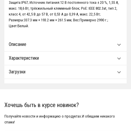
Защита:IP67; Источник питания:12 В постоянного тока ± 20 %, 1,55 А,
макс. 18,6 Вт, трёхжильный клеммный блок; PoE: IEEE 802.3at, тип 2,
класс 4, от 42,5 В до 57 В, от 0,53 А до 0,39 А, макс. 22,5 Вт;
Размеры:337.3 мм × 193.2 мм × 261.5 мм; Вес:Примерно 2990 г.;
Цвет:Белый.
Описание
Характеристики
Загрузки
Хочешь быть в курсе новинок?
Получайте новости и информацию о продуктах.И обещаем никакого
спама!