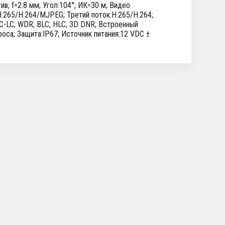
в; f=2.8 мм; Угол:104°; ИК=30 м; Видео
H.265/H.264/MJPEG; Третий поток:H.265/H.264;
AC-LC; WDR; BLC, HLC, 3D DNR; Встроенный
броса; Защита:IP67; Источник питания:12 VDC ±