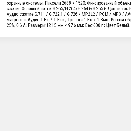
охранные системы; Пиксели:2688 × 1520; Фиксированный объекти
сжатие:Основной поток:H.265/H.264/H.264+/H.265+; Доп. поток:
Аудио сжатие:G.711 / G.722.1 / G.726 / MP2L2 / PCM / MP3 / A
микрофон; Аудио:1 Вх. / 1 Вых.; Тревога:1 Вх. / 1 Вых.; Кнопка с
25%, 0.6 A; Размеры:121.5 мм × 97.6 мм; Вес:600 г.; Цвет:Белый.