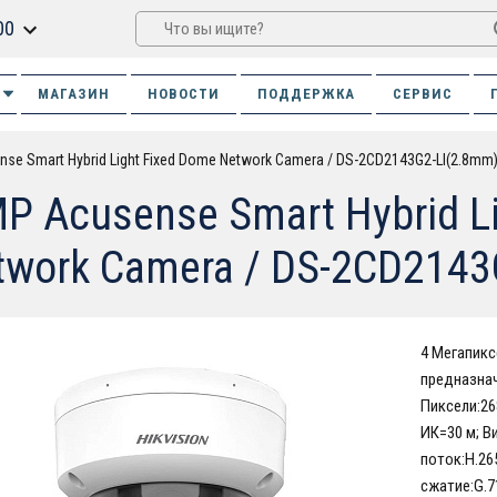
00
МАГАЗИН
НОВОСТИ
ПОДДЕРЖКА
СЕРВИС
nse Smart Hybrid Light Fixed Dome Network Camera / DS-2CD2143G2-LI(2.8mm
MP Acusense Smart Hybrid L
twork Camera / DS-2CD2143
4 Мегапикс
предназнач
Пиксели:26
ИК=30 м; В
поток:H.26
сжатие:G.71