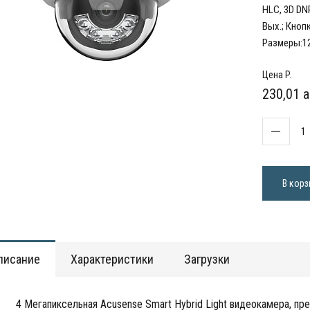
HLC, 3D DNR
Вых.; Кнопк
Размеры:121
Цена P.
230,01 a
В корз
писание
Характеристики
Загрузки
4 Мегапиксельная Acusense Smart Hybrid Light видеокамера, пр