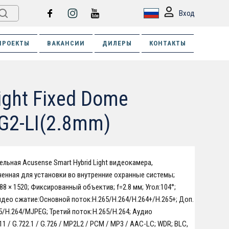
Вход
ПРОЕКТЫ
ВАКАНСИИ
ДИЛЕРЫ
КОНТАКТЫ
)
ight Fixed Dome
G2-LI(2.8mm)
ельная Acusense Smart Hybrid Light видеокамера,
енная для установки во внутренние охранные системы;
88 × 1520; Фиксированный объектив; f=2.8 мм; Угол:104°;
идео сжатие:Основной поток:H.265/H.264/H.264+/H.265+; Доп.
5/H.264/MJPEG; Третий поток:H.265/H.264; Аудио
1 / G.722.1 / G.726 / MP2L2 / PCM / MP3 / AAC-LC; WDR; BLC,