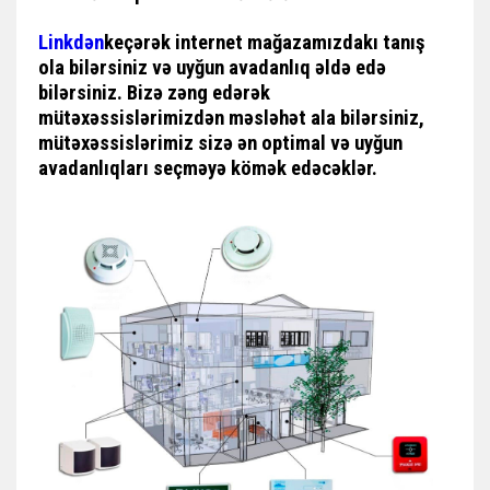
Linkdən
keçərək internet mağazamızdakı tanış
ola bilərsiniz və uyğun avadanlıq əldə edə
bilərsiniz. Bizə zəng edərək
mütəxəssislərimizdən məsləhət ala bilərsiniz,
mütəxəssislərimiz sizə ən optimal və uyğun
avadanlıqları seçməyə kömək edəcəklər.