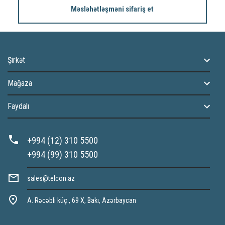
Məsləhətləşməni sifariş et
Şirkət
Mağaza
Faydalı
+994 (12) 310 5500
+994 (99) 310 5500
sales@telcon.az
A. Rəcəbli küç., 69 X, Bakı, Azərbaycan