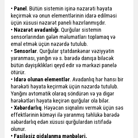
•
Panel
. Bütün sistemin işinə nəzarəti həyata
keçirmək və onun elementlərinin idarə edilməsi
üçün xüsusi nəzarət paneli hazırlanmışdır.
•
Nəzarət avadanlığı
. Qurğular sistemin
sensorlarından gələn məlumatları toplamaq və
emal etmək üçün nəzərdə tutulub.
•
Sensorlar
. Qurğular ştatdankənar vəziyyətin
yaranması, yanğın və s. barədə danışa biləcək
bütün dəyişiklikləri qeyd edir və mərkəzi panelə
ötürür.
•
Idarə olunan elementlər
. Avadanlıq hər hansı bir
hərəkəti həyata keçirmək üçün nəzərdə tutulub.
Yanğını avtomatik olaraq söndürən və ya digər
hərəkətləri həyata keçirən qurğular ola bilər.
•
Xəbərdarlıq
. Həyəcan siqnalını vermək üçün səs
effektlərinin köməyi ilə yaranmış təhlükə barədə
xəbərdarlıq edən xüsusi qurğulardan istifadə
olunur.
• Fasiləsiz qidalanma mənbələri.