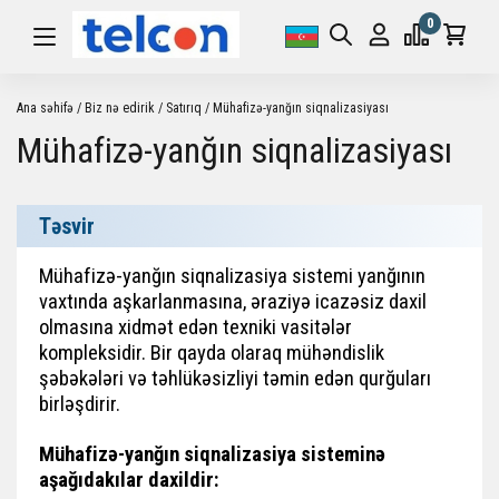
0
Ana səhifə
Biz nə edirik
Satırıq
Mühafizə-yanğın siqnalizasiyası
Mühafizə-yanğın siqnalizasiyası
Təsvir
Mühafizə-yanğın siqnalizasiya sistemi yanğının
vaxtında aşkarlanmasına, əraziyə icazəsiz daxil
olmasına xidmət edən texniki vasitələr
kompleksidir. Bir qayda olaraq mühəndislik
şəbəkələri və təhlükəsizliyi təmin edən qurğuları
birləşdirir.
Mühafizə-yanğın siqnalizasiya sisteminə
aşağıdakılar daxildir: