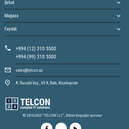
Şirkət
Mağaza
Faydalı
+994 (12) 310 5500
+994 (99) 310 5500
sales@telcon.az
A. Rəcəbli küç., 69 X, Bakı, Azərbaycan
© 2010-2023 "TELCON LLC", Bütün hüquqlar qorunur