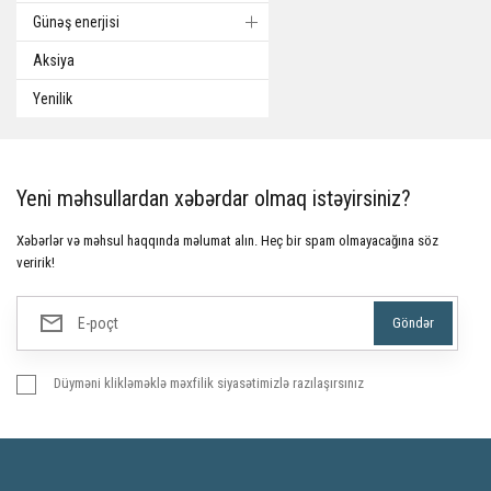
Günəş enerjisi
Aksiya
Yenilik
Yeni məhsullardan xəbərdar olmaq istəyirsiniz?
Xəbərlər və məhsul haqqında məlumat alın. Heç bir spam olmayacağına söz
veririk!
Düyməni klikləməklə məxfilik siyasətimizlə razılaşırsınız