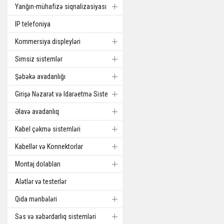
Yanğın-mühafizə siqnalizasiyası
IP telefoniya
Kommersiya displeyləri
Simsiz sistemlər
Şəbəkə avadanlığı
Girişə Nəzarət və Idarəetmə Sistemi
Əlavə avadanlıq
Kabel çəkmə sistemləri
Kabellər və Konnektorlar
Montaj dolabları
Alətlər və testerlər
Qida mənbələri
Səs və xəbərdarlıq sistemləri