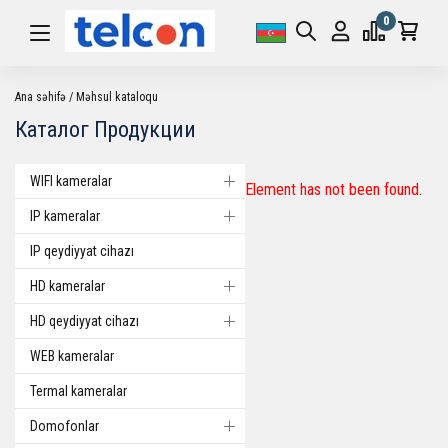
0
Ana səhifə
Məhsul kataloqu
Каталог Продукции
WIFI kameralar
Element has not been found.
IP kameralar
IP qeydiyyat cihazı
HD kameralar
HD qeydiyyat cihazı
WEB kameralar
Termal kameralar
Domofonlar