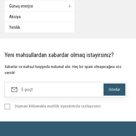
Günəş enerjisi
Aksiya
Yenilik
Yeni məhsullardan xəbərdar olmaq istəyirsiniz?
Xəbərlər və məhsul haqqında məlumat alın. Heç bir spam olmayacağına söz
veririk!
Düyməni klikləməklə məxfilik siyasətimizlə razılaşırsınız