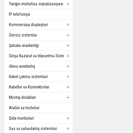
Yanğın-mühafizə siqnalizasiyası
IP telefoniya
Kommersiya displeyləri
Simsiz sistemlər
Şəbəkə avadanlığı
Girişə Nəzarət və Idarəetmə Sistemi
Əlavə avadanlıq
Kabel çəkmə sistemləri
Kabellər və Konnektorlar
Montaj dolabları
Alətlər və testerlər
Qida mənbələri
Səs və xəbərdarlıq sistemləri