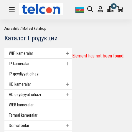
0
Ana səhifə
Məhsul kataloqu
Каталог Продукции
WIFI kameralar
Element has not been found.
IP kameralar
IP qeydiyyat cihazı
HD kameralar
HD qeydiyyat cihazı
WEB kameralar
Termal kameralar
Domofonlar