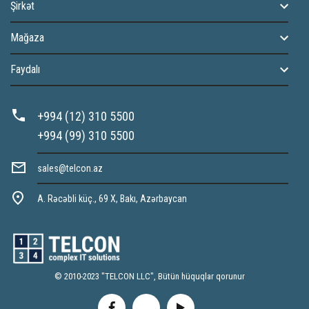
Şirkət
Mağaza
Faydalı
+994 (12) 310 5500
+994 (99) 310 5500
sales@telcon.az
A. Rəcəbli küç., 69 X, Bakı, Azərbaycan
© 2010-2023 "TELCON LLC", Bütün hüquqlar qorunur