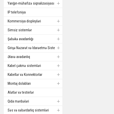
Yanğın-mühafizə siqnalizasiyası
IP telefoniya
Kommersiya displeyləri
Simsiz sistemlər
Şəbəkə avadanlığı
Girişə Nəzarət və Idarəetmə Sistemi
Əlavə avadanlıq
Kabel çəkmə sistemləri
Kabellər və Konnektorlar
Montaj dolabları
Alətlər və testerlər
Qida mənbələri
Səs və xəbərdarlıq sistemləri