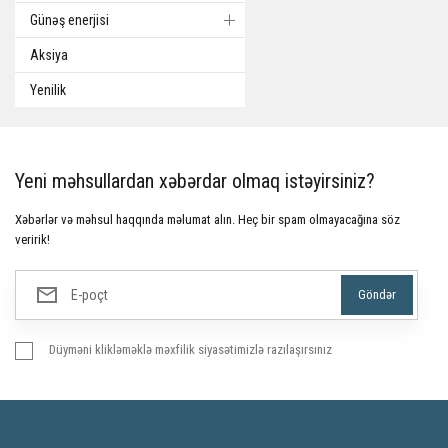
Günəş enerjisi
Aksiya
Yenilik
Yeni məhsullardan xəbərdar olmaq istəyirsiniz?
Xəbərlər və məhsul haqqında məlumat alın. Heç bir spam olmayacağına söz
veririk!
Düyməni klikləməklə məxfilik siyasətimizlə razılaşırsınız