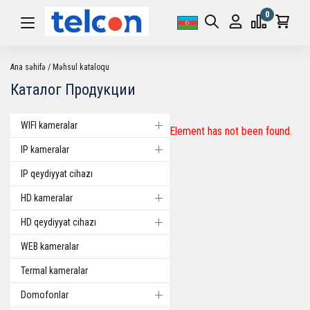
0
Ana səhifə
Məhsul kataloqu
Каталог Продукции
WIFI kameralar
Element has not been found.
IP kameralar
IP qeydiyyat cihazı
HD kameralar
HD qeydiyyat cihazı
WEB kameralar
Termal kameralar
Domofonlar