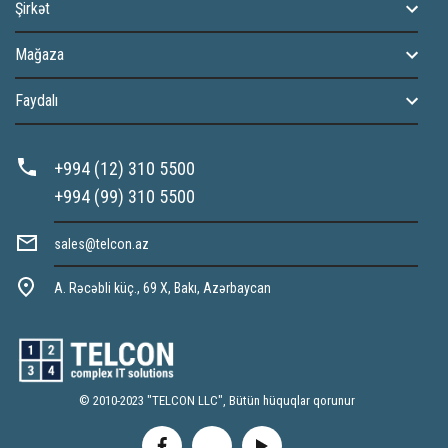
Şirkət
Mağaza
Faydalı
+994 (12) 310 5500
+994 (99) 310 5500
sales@telcon.az
A. Rəcəbli küç., 69 X, Bakı, Azərbaycan
© 2010-2023 "TELCON LLC", Bütün hüquqlar qorunur