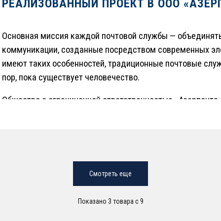
РЕАЛИЗОВАННЫЙ ПРОЕКТ В ООО «АЗЕР
Основная миссия каждой почтовой службы — объединять
коммуникации, созданные посредством современных эл
имеют таких особенностей, традиционные почтовые служ
пор, пока существует человечество.
Общество с ограниченной ответственностью «Азерпочта
почтовым оператором в республике и несёт большую отв
Сегодня ООО «Азерпочта», как единственный националь
Республики, обслуживает граждан каждый день в течение
праздникам.
Смотреть еще
Безопасность объектов — сложная задача, требующая о
привлечения значительных средств. Довольно проблема
Показано 3 товара с 9
человека, организации или другого учреждения без си