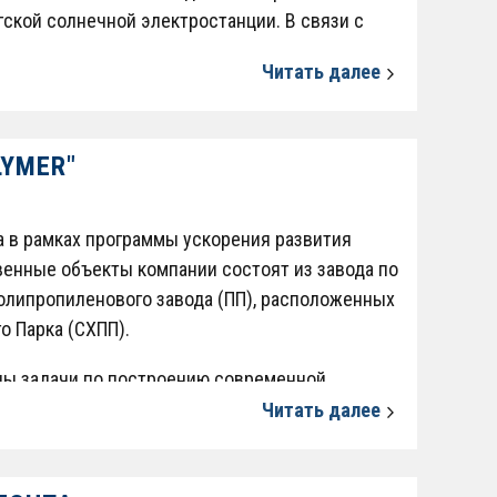
ской солнечной электростанции. В связи с
йджанский народ. Это действительно очень
Читать далее
ватт удовлетворит растущий спрос на энергию
ые возможности”.
LYMER"
а в рамках программы ускорения развития
енные объекты компании состоят из завода по
олипропиленового завода (ПП), расположенных
о Парка (СХПП).
ны задачи по построению современной
Читать далее