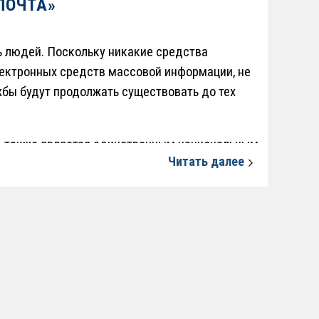
ПОЧТА»
 людей. Поскольку никакие средства
ектронных средств массовой информации, не
бы будут продолжать существовать до тех
» также является единственным национальным
Читать далее
етственность.
ный почтовый оператор Азербайджанской
 недели, а также по субботам, воскресеньям и
бъединения усилий многих людей и
тично обеспечить полноценную защиту
стемы видеонаблюдения, включающей в себя