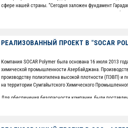
сфере нашей страны. “Сегодня заложен фундамент Гарадаг
этим хочу от всего сердца поздравить вас и весь азерба
важное событие, эта электростанция мощностью 230 мега
в нашей стране и в то же время расширит наши экспортн
РЕАЛИЗОВАННЫЙ ПРОЕКТ В "SOCAR PO
Компания SOCAR Polymer была основана 16 июля 2013 год
химической промышленности Азербайджана. Производств
производству полиэтилена высокой плотности (ПЭВП) и п
на территории Сумгайытского Химического Промышленног
Для обеспечения безопасности компании, были поставле
комплексной системы видеонаблюдения.