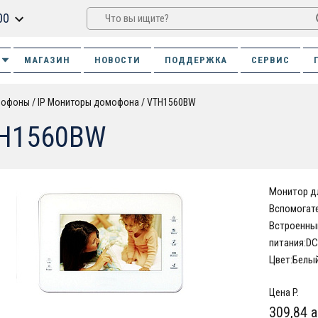
00
МАГАЗИН
НОВОСТИ
ПОДДЕРЖКА
СЕРВИС
омофоны
IP Мониторы домофона
VTH1560BW
H1560BW
Монитор дл
Вспомогат
Встроенный
питания:DC 
Цвет:Белый
Цена P.
309,84 a