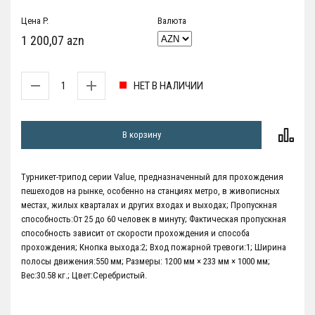
Цена P.
Валюта
1 200,07 azn
НЕТ В НАЛИЧИИ
В корзину
Турникет-трипод серии Value, предназначенный для прохождения
пешеходов на рынке, особенно на станциях метро, в живописных
местах, жилых кварталах и других входах и выходах; Пропускная
способность:От 25 до 60 человек в минуту; Фактическая пропускная
способность зависит от скорости прохождения и способа
прохождения; Кнопка выхода:2; Вход пожарной тревоги:1; Ширина
полосы движения:550 мм; Размеры: 1200 мм × 233 мм × 1000 мм;
Вес:30.58 кг.; Цвет:Серебристый.