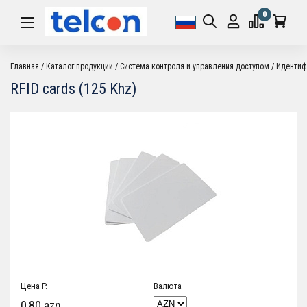
0
Главная
Каталог продукции
Система контроля и управления доступом
Идентиф
RFID cards (125 Khz)
Цена P.
Валюта
0,80 azn