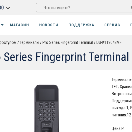
00
МАГАЗИН
НОВОСТИ
ПОДДЕРЖКА
СЕРВИС
 доступом
Терминалы
Pro Series Fingerprint Terminal / DS-K1T804BMF
 Series Fingerprint Termin
Терминал к
TFT; Храни
Встроенный
Поддержива
выхода:1; 
питания:12 
Цена P.