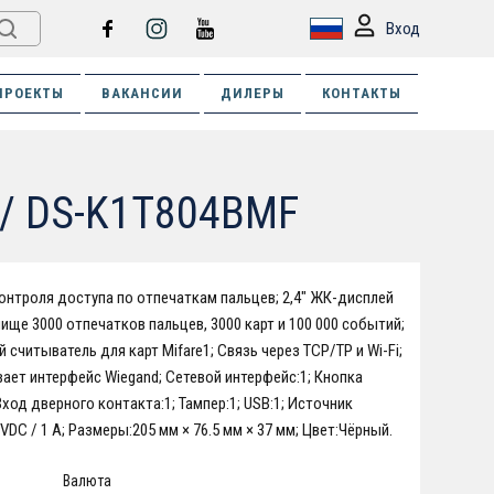
Вход
ПРОЕКТЫ
ВАКАНСИИ
ДИЛЕРЫ
КОНТАКТЫ
al / DS-K1T804BMF
онтроля доступа по отпечаткам пальцев; 2,4" ЖК-дисплей
лище 3000 отпечатков пальцев, 3000 карт и 100 000 событий;
 считыватель для карт Mifare1; Связь через TCP/TP и Wi-Fi;
ет интерфейс Wiegand; Сетевой интерфейс:1; Кнопка
Вход дверного контакта:1; Тампер:1; USB:1; Источник
VDC / 1 A; Размеры:205 мм × 76.5 мм × 37 мм; Цвет:Чёрный.
Валюта