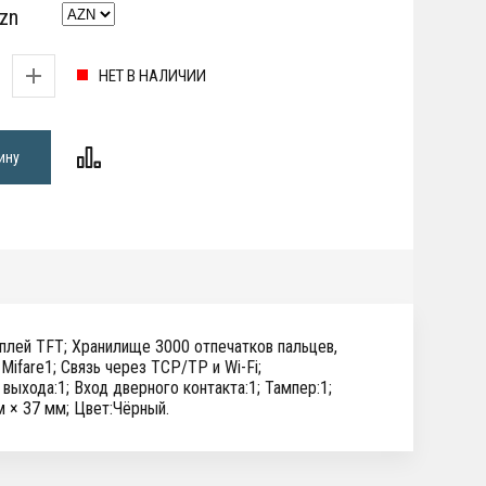
zn
НЕТ В НАЛИЧИИ
ину
плей TFT; Хранилище 3000 отпечатков пальцев,
Mifare1; Связь через TCP/TP и Wi-Fi;
ыхода:1; Вход дверного контакта:1; Тампер:1;
м × 37 мм; Цвет:Чёрный.