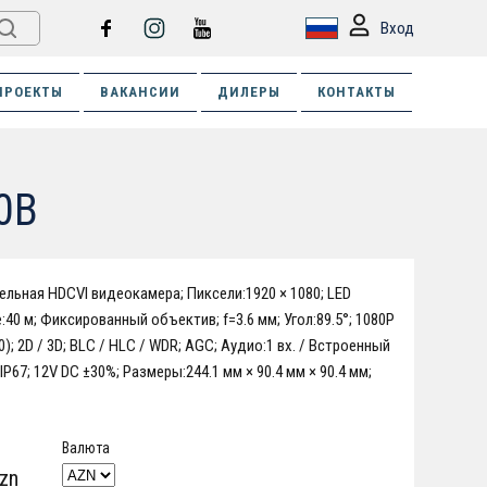
Вход
ПРОЕКТЫ
ВАКАНСИИ
ДИЛЕРЫ
КОНТАКТЫ
0B
ельная HDCVI видеокамера; Пиксели:1920 × 1080; LED
:40 м; Фиксированный объектив; f=3.6 мм; Угол:89.5°; 1080P
0); 2D / 3D; BLC / HLC / WDR; AGC; Аудио:1 вх. / Встроенный
P67; 12V DC ±30%; Размеры:244.1 мм × 90.4 мм × 90.4 мм;
Валюта
zn