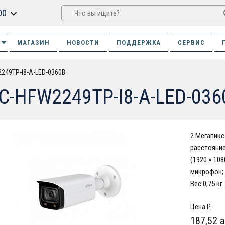
00
МАГАЗИН
НОВОСТИ
ПОДДЕРЖКА
СЕРВИС
249TP-I8-A-LED-0360B
C-HFW2249TP-I8-A-LED-036
2 Мегапикс
расстояние
(1920 × 108
микрофон; I
Вес:0,75 кг.
Цена P.
187,52 a