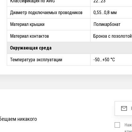
Классификация по AWG
22...23
Диаметр подключаемых проводников
0,55…0,8 мм
Материал крышки
Поликарбонат
Материал контактов
Бронза с позолот
Окружающая среда
Температура эксплуатации
-50...+50 °C
обещаем никакого
Наж
кон