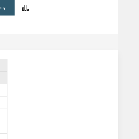
ину
ём