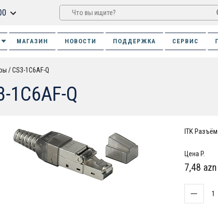
00
МАГАЗИН
НОВОСТИ
ПОДДЕРЖКА
СЕРВИС
ры
CS3-1C6AF-Q
3-1C6AF-Q
ITK Разъём
Цена P.
7,48 azn