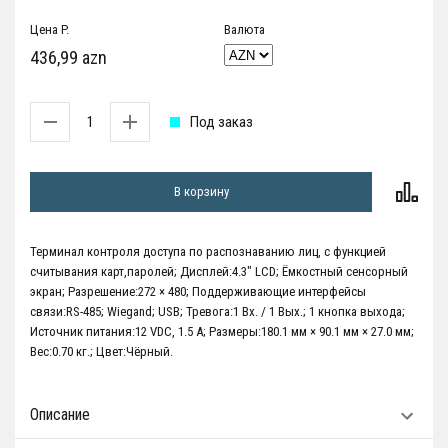
Цена P.
Валюта
436,99 azn
Под заказ
В корзину
Терминал контроля доступа по распознаванию лиц, с функцией
считывания карт,паролей; Дисплей:4.3" LCD; Ёмкостный сенсорный
экран; Разрешение:272 × 480; Поддерживающие интерфейсы
связи:RS-485; Wiegand; USB; Тревога:1 Вх. / 1 Вых.; 1 кнопка выхода;
Источник питания:12 VDC, 1.5 A; Размеры:180.1 мм × 90.1 мм × 27.0 мм;
Вес:0.70 кг.; Цвет:Чёрный.
Описание