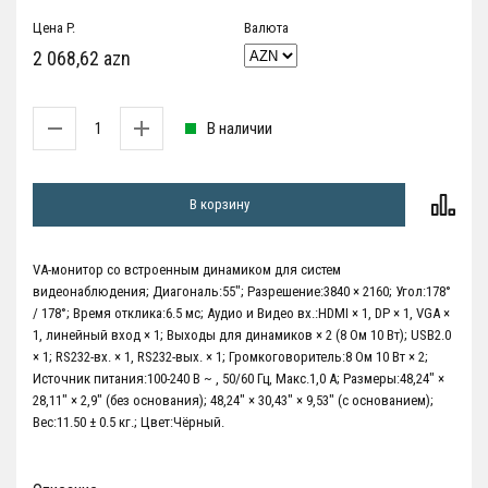
Цена P.
Валюта
2 068,62 azn
В наличии
В корзину
VA-монитор со встроенным динамиком для систем
видеонаблюдения; Диагональ:55"; Разрешение:3840 × 2160; Угол:178°
/ 178°; Время отклика:6.5 мс; Аудио и Видео вх.:HDMI × 1, DP × 1, VGA ×
1, линейный вход × 1; Выходы для динамиков × 2 (8 Ом 10 Вт); USB2.0
× 1; RS232-вх. × 1, RS232-вых. × 1; Громкоговоритель:8 Ом 10 Вт × 2;
Источник питания:100-240 В ~ , 50/60 Гц, Макс.1,0 А; Размеры:48,24" ×
28,11" × 2,9" (без основания); 48,24" × 30,43" × 9,53" (с основанием);
Вес:11.50 ± 0.5 кг.; Цвет:Чёрный.