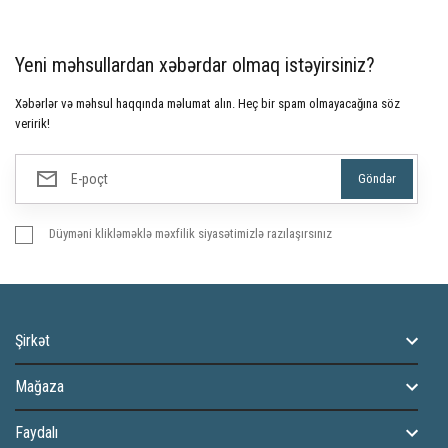
Yeni məhsullardan xəbərdar olmaq istəyirsiniz?
Xəbərlər və məhsul haqqında məlumat alın. Heç bir spam olmayacağına söz
veririk!
Düyməni klikləməklə məxfilik siyasətimizlə razılaşırsınız
Şirkət
Mağaza
Faydalı