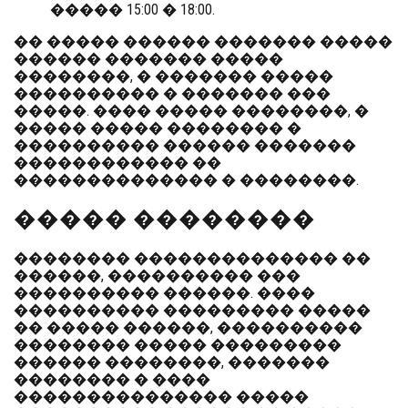
����� 15:00 � 18:00.
�� ����� ������ ������� �����
������ ������� �����
��������, � ������� �����
���������� � ������� ���
�����. ���� ����� ��������, �
����� ����� �������� �
���������� ������ �������
������������ ��
�������������� � ��������.
����� ��������
�������� �������������� ��
������, ���������� ���
���������� ������. ����
���������� ��������� �����
�� ����� ������, ����������
�������� ����� ���������
������ ��������, �������
�������� � ����
��������������� �����