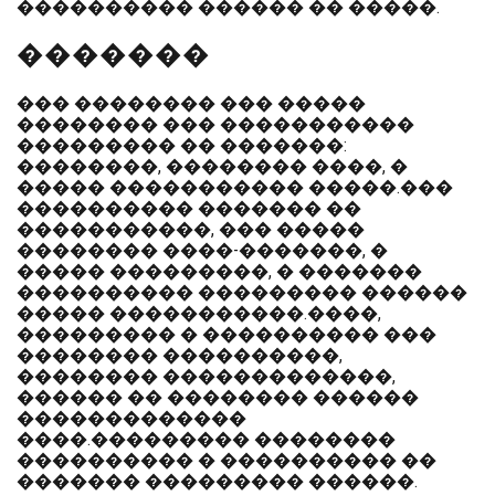
���������� ������ �� �����.
�������
��� �������� ��� �����
�������� ��� �����������
��������� �� �������:
��������, �������� ����, �
����� ����������� �����.���
���������� ������� ��
�����������, ��� �����
�������� ����-�������, �
����� ���������, � �������
���������� ��������� ������
����� �����������.����,
��������� � ���������� ���
�������� ����������,
�������� �������������,
������ �� �������� ������
�������������
����.��������� ��������
���������� � ���������� ��
������� ��������� ������.