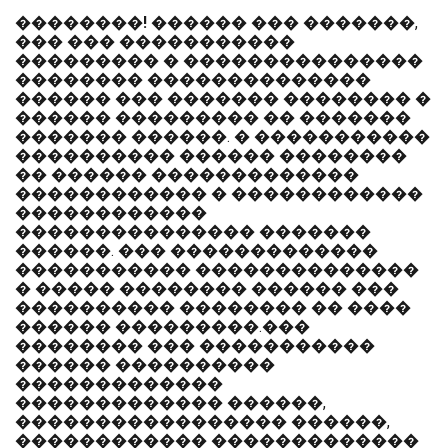
��������!
������ ��� �������,
��� ��� �����������
��������� � ���������������
�������� ��������������
������ ��� ������� �������� �
������ ��������� �� �������
������� ������. � �����������
���������� ������ ��������
�� ������ �������������
������������ � ������������
������������
��������������� �������
������. ��� �������������
����������� ��������������
� ����� �������� ������ ���
���������� �������� �� ����
������ ���������.���
�������� ��� �����������
������ ����������
�������������
������������� ������,
����������������� ������,
������������ �������������