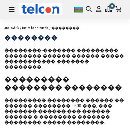
0
Ana səhifə
Bizim haqqımızda
��������
��������
��������-������� ���������
�������� ������ ������ �����
����������� �������
��������.
���������
�������� ��������
��������� �������� ������ ��
������ �������� - 500 ���, ���
������� ������ ��� ������
������ � �������� �������
�������� ����� ��������.