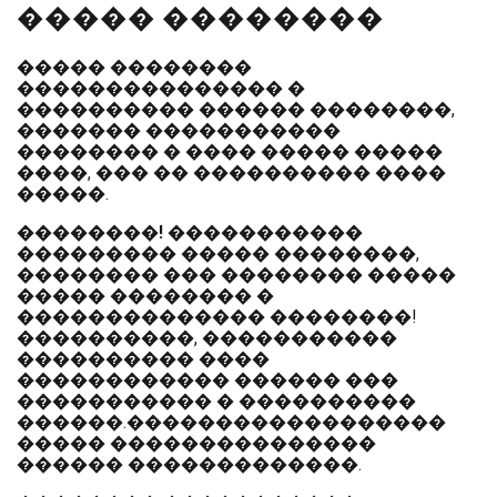
����� ��������
����� ��������
��������������� �
���������� ������ ��������,
������� �����������
�������� � ���� ����� �����
����, ��� �� ���������� ����
�����.
��������!
�����������
��������� ����� ��������,
�������� ��� �������� �����
����� �������� �
�������������� ��������!
����������, �����������
���������� ����
������������ ������ ���
����������� � ����������
������.������������������
����� ���������������
������ �������������.