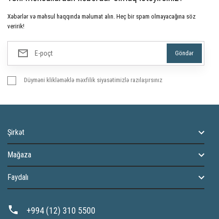
Xəbərlər və məhsul haqqında məlumat alın. Heç bir spam olmayacağına söz
veririk!
Düyməni klikləməklə məxfilik siyasətimizlə razılaşırsınız
Şirkət
Mağaza
Faydalı
+994 (12) 310 5500