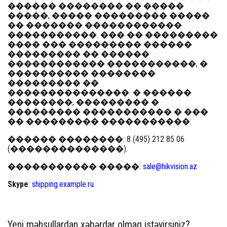
������ �������� �� �����
�����, ����� ��������� �����
�� ������� ������������
�����������. ��� �� ���������
���� ��� ��������� ������
��������� �� ������
������������ �����������, �
���������� ��������
��������� ��
���������������. � ������
��������, ��������� �
��������� ����������� � ���
�� ��������� �����������:
������ ��������
: 8 (495) 212 85 06
(��������������).
����������� �����
:
sale@hikvision.az
Skype
:
shipping.example.ru
Yeni məhsullardan xəbərdar olmaq istəyirsiniz?