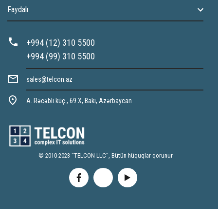
Faydalı
+994 (12) 310 5500
+994 (99) 310 5500
sales@telcon.az
A. Rəcəbli küç., 69 X, Bakı, Azərbaycan
© 2010-2023 "TELCON LLC", Bütün hüquqlar qorunur