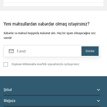
Yeni məhsullardan xəbərdar olmaq istəyirsiniz?
Xəbərlər və məhsul haqqında məlumat alın. Heç bir spam olmayacağına söz
veririk!
Düyməni klikləməklə məxfilik siyasətimizlə razılaşırsınız
Şirkət
Mağaza