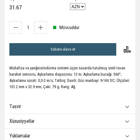
31.67
Mövcuddur
Səbətə əlavə et
Mühafizə və yanğınsöndürmə sistemi üçün nəzərdə tutulmuş simli tavan
hərəkət sensoru; Aşkarlama diapazonu: 12 m; Aşkarlama bucağı: 360°;
Aşkarlama sürəti: 0,3-2 m/s; Tətbiq: Daxili; Güc mənbəyi: 9-16V DC; Ölçüləri:
101.2 mm x 32.9 mm; Çəki: 79 g; Rəng: Ağ.
Təsvir
Xüsusiyyətlər
Yükləmələr