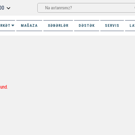
00
İRKƏT
MAĞAZA
XƏBƏRLƏR
DƏSTƏK
SERVIS
LA
und.