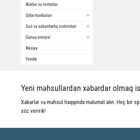
Alətlər və testerlər
Qida mənbələri
Səs və xəbərdarlıq sistemləri
Günəş enerjisi
Aksiya
Yenilik
Yeni məhsullardan xəbərdar olmaq is
Xəbərlər və məhsul haqqında məlumat alın. Heç bir 
söz veririk!