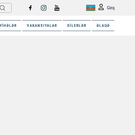
Giriş
YIHƏLƏR
VAKANSIYALAR
DILERLƏR
ƏLAQƏ