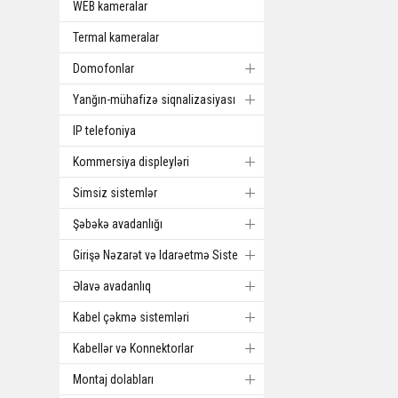
WEB kameralar
Termal kameralar
Domofonlar
Yanğın-mühafizə siqnalizasiyası
IP telefoniya
Kommersiya displeyləri
Simsiz sistemlər
Şəbəkə avadanlığı
Girişə Nəzarət və Idarəetmə Sistemi
Əlavə avadanlıq
Kabel çəkmə sistemləri
Kabellər və Konnektorlar
Montaj dolabları