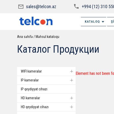
sales@telcon.az
+994 (12) 310 55
KATALOQ
Ş
Ana səhifə
Məhsul kataloqu
Каталог Продукции
WIFI kameralar
Element has not been fo
IP kameralar
IP qeydiyyat cihazı
HD kameralar
HD qeydiyyat cihazı