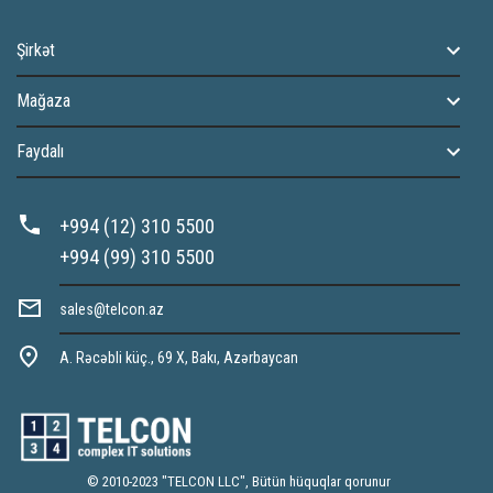
Şirkət
Mağaza
Faydalı
+994 (12) 310 5500
+994 (99) 310 5500
sales@telcon.az
A. Rəcəbli küç., 69 X, Bakı, Azərbaycan
© 2010-2023 "TELCON LLC", Bütün hüquqlar qorunur