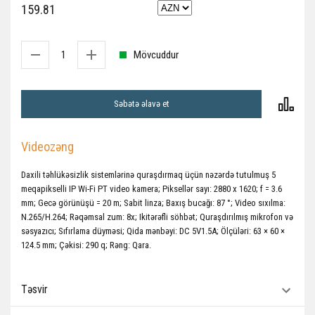
159.81
Mövcuddur
Səbətə əlavə et
Videozəng
Daxili təhlükəsizlik sistemlərinə quraşdırmaq üçün nəzərdə tutulmuş 5
meqapikselli IP Wi-Fi PT video kamera; Piksellər sayı: 2880 x 1620; f = 3.6
mm; Gecə görünüşü = 20 m; Sabit linza; Baxış bucağı: 87 °; Video sıxılma:
N.265/H.264; Rəqəmsal zum: 8x; Ikitərəfli söhbət; Quraşdırılmış mikrofon və
səsyazıcı; Sıfırlama düyməsi; Qida mənbəyi: DC 5V1.5A; Ölçüləri: 63 × 60 ×
124.5 mm; Çəkisi: 290 q; Rəng: Qara.
Təsvir