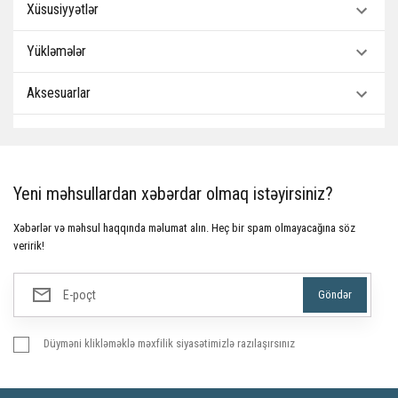
Xüsusiyyətlər
Yükləmələr
Aksesuarlar
Yeni məhsullardan xəbərdar olmaq istəyirsiniz?
Xəbərlər və məhsul haqqında məlumat alın. Heç bir spam olmayacağına söz
veririk!
Düyməni klikləməklə məxfilik siyasətimizlə razılaşırsınız