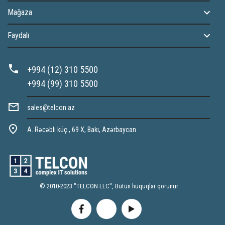
Mağaza
Faydalı
+994 (12) 310 5500
+994 (99) 310 5500
sales@telcon.az
A. Rəcəbli küç., 69 X, Bakı, Azərbaycan
© 2010-2023 "TELCON LLC", Bütün hüquqlar qorunur