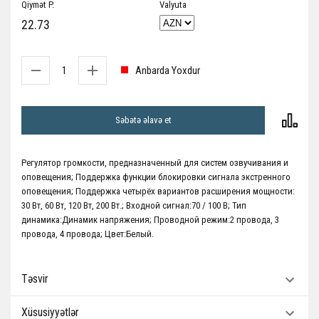
Qiymət P.
Valyuta
22.73
Anbarda Yoxdur
Səbətə əlavə et
Регулятор громкости, предназначенный для систем озвучивания и
оповещения; Поддержка функции блокировки сигнала экстренного
оповещения; Поддержка четырёх вариантов расширения мощности:
30 Вт, 60 Вт, 120 Вт, 200 Вт.; Входной сигнал:70 / 100 В; Тип
динамика:Динамик напряжения; Проводной режим:2 провода, 3
провода, 4 провода; Цвет:Белый.
Təsvir
Xüsusiyyətlər