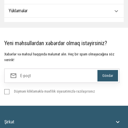
Yükləmələr
Yeni məhsullardan xəbərdar olmaq istəyirsiniz?
Xəbərlər və məhsul haqqında məlumat alın. Heç bir spam olmayacağına söz
veririk!
Düyməni klikləməklə məxfilik siyasətimizlə razılaşırsınız
Şirkət