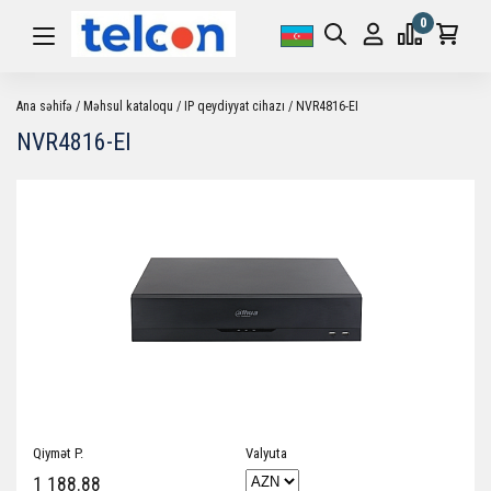
0
Ana səhifə
Məhsul kataloqu
IP qeydiyyat cihazı
NVR4816-EI
NVR4816-EI
Qiymət P.
Valyuta
1 188.88