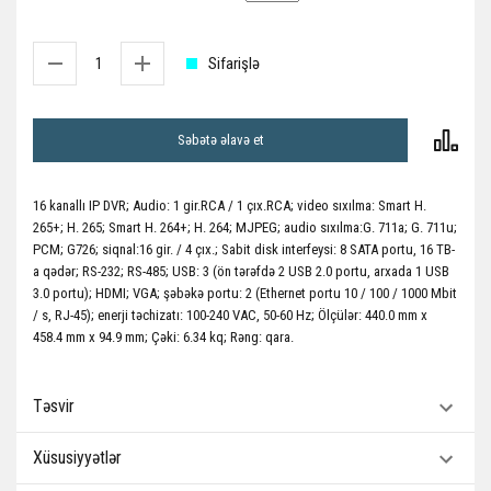
Sifarişlə
Səbətə əlavə et
16 kanallı IP DVR; Audio: 1 gir.RCA / 1 çıx.RCA; video sıxılma: Smart H.
265+; H. 265; Smart H. 264+; H. 264; MJPEG; audio sıxılma:G. 711a; G. 711u;
PCM; G726; siqnal:16 gir. / 4 çıx.; Sabit disk interfeysi: 8 SATA portu, 16 TB-
a qədər; RS-232; RS-485; USB: 3 (ön tərəfdə 2 USB 2.0 portu, arxada 1 USB
3.0 portu); HDMI; VGA; şəbəkə portu: 2 (Ethernet portu 10 / 100 / 1000 Mbit
/ s, RJ-45); enerji təchizatı: 100-240 VAC, 50-60 Hz; Ölçülər: 440.0 mm x
458.4 mm x 94.9 mm; Çəki: 6.34 kq; Rəng: qara.
Təsvir
Xüsusiyyətlər