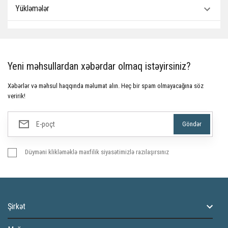
Yükləmələr
Yeni məhsullardan xəbərdar olmaq istəyirsiniz?
Xəbərlər və məhsul haqqında məlumat alın. Heç bir spam olmayacağına söz
veririk!
Düyməni klikləməklə məxfilik siyasətimizlə razılaşırsınız
Şirkət