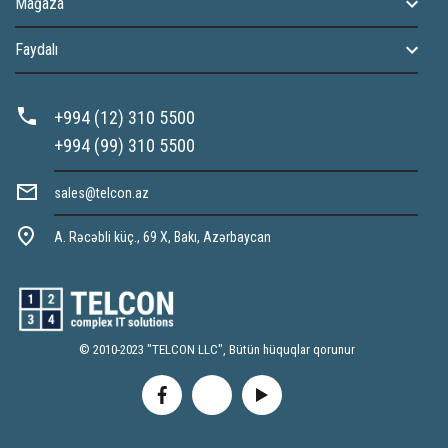
Mağaza
Faydalı
+994 (12) 310 5500
+994 (99) 310 5500
sales@telcon.az
A. Rəcəbli küç., 69 X, Bakı, Azərbaycan
© 2010-2023 "TELCON LLC", Bütün hüquqlar qorunur