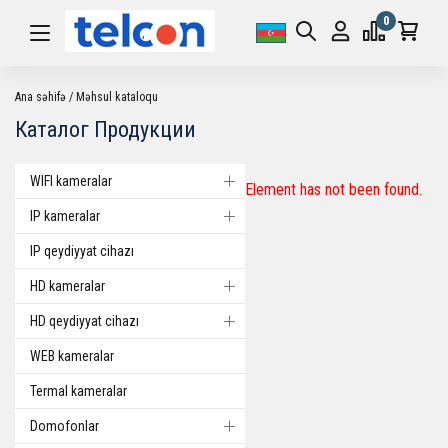
0
Ana səhifə
Məhsul kataloqu
Каталог Продукции
WIFI kameralar
Element has not been found.
IP kameralar
IP qeydiyyat cihazı
HD kameralar
HD qeydiyyat cihazı
WEB kameralar
Termal kameralar
Domofonlar