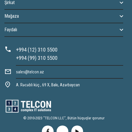
Şirkət
Mağaza
Faydalı
+994 (12) 310 5500
+994 (99) 310 5500
sales@telcon.az
A. Rəcəbli küç., 69 X, Bakı, Azərbaycan
© 2010-2023 "TELCON LLC", Bütün hüquqlar qorunur