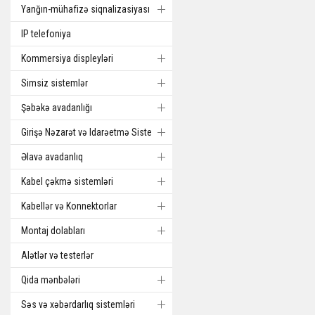
Yanğın-mühafizə siqnalizasiyası
IP telefoniya
Kommersiya displeyləri
Simsiz sistemlər
Şəbəkə avadanlığı
Girişə Nəzarət və Idarəetmə Sistemi
Əlavə avadanlıq
Kabel çəkmə sistemləri
Kabellər və Konnektorlar
Montaj dolabları
Alətlər və testerlər
Qida mənbələri
Səs və xəbərdarlıq sistemləri