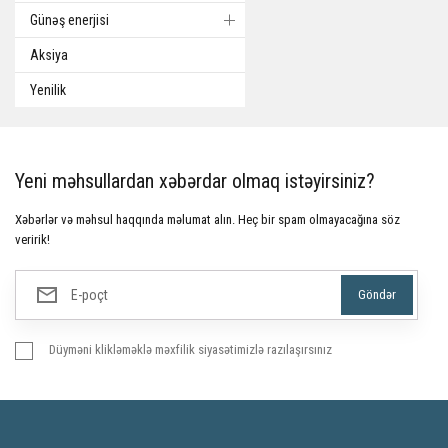
Günəş enerjisi
Aksiya
Yenilik
Yeni məhsullardan xəbərdar olmaq istəyirsiniz?
Xəbərlər və məhsul haqqında məlumat alın. Heç bir spam olmayacağına söz
veririk!
Düyməni klikləməklə məxfilik siyasətimizlə razılaşırsınız