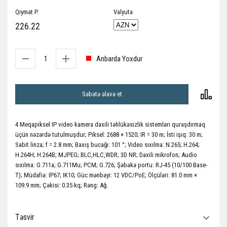
Qiymət P.
Valyuta
226.22
Anbarda Yoxdur
Səbətə əlavə et
4 Meqapiksel IP video kamera daxili təhlükəsizlik sistemləri quraşdırmaq
üçün nəzərdə tutulmuşdur; Piksel: 2688 × 1520; IR = 30 m; İsti işıq: 30 m;
Sabit linza; f = 2.8 mm; Baxış bucağı: 101 °; Video sıxılma: N.265; H.264;
H.264H; H.264B; MJPEG; BLC,HLC,WDR; 3D NR; Daxili mikrofon; Audio
sıxılma: G.711a; G.711Mu; PCM; G.726; Şəbəkə portu: RJ-45 (10/100 Base-
T); Müdafiə: IP67; IK10; Güc mənbəyi: 12 VDC/PoE; Ölçüləri: 81.0 mm ×
109.9 mm; Çəkisi: 0.35 kq; Rəng: Ağ.
Təsvir