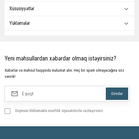
Xüsusiyyətlər
Yükləmələr
Yeni məhsullardan xəbərdar olmaq istəyirsiniz?
Xəbərlər və məhsul haqqında məlumat alın. Heç bir spam olmayacağına söz
veririk!
Düyməni klikləməklə məxfilik siyasətimizlə razılaşırsınız