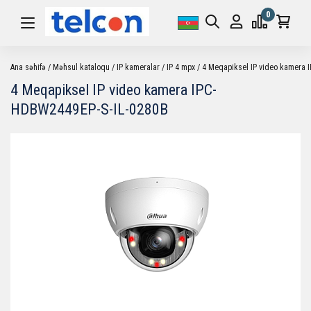
0
Ana səhifə
Məhsul kataloqu
IP kameralar
IP 4 mpx
4 Meqapiksel IP video kamera 
4 Meqapiksel IP video kamera IPC-
HDBW2449EP-S-IL-0280B