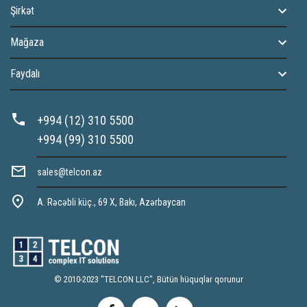
Şirkət
Mağaza
Faydalı
+994 (12) 310 5500
+994 (99) 310 5500
sales@telcon.az
A. Rəcəbli küç., 69 X, Bakı, Azərbaycan
© 2010-2023 "TELCON LLC", Bütün hüquqlar qorunur