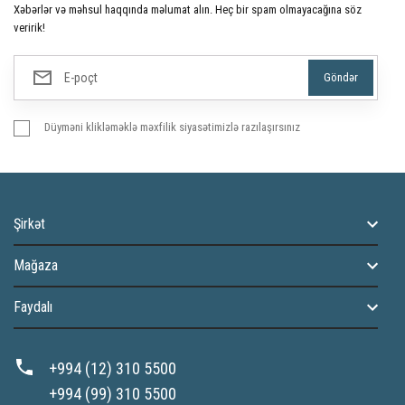
Xəbərlər və məhsul haqqında məlumat alın. Heç bir spam olmayacağına söz
veririk!
Düyməni klikləməklə məxfilik siyasətimizlə razılaşırsınız
Şirkət
Mağaza
Faydalı
+994 (12) 310 5500
+994 (99) 310 5500