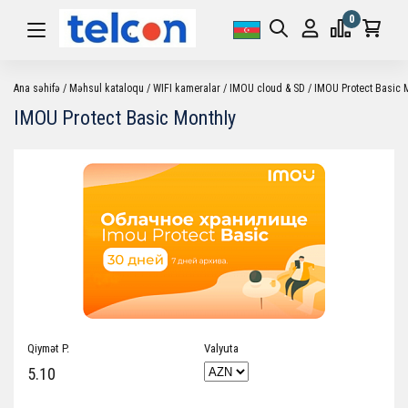
0
Ana səhifə
Məhsul kataloqu
WIFI kameralar
IMOU cloud & SD
IMOU Protect Basic 
IMOU Protect Basic Monthly
Qiymət P.
Valyuta
5.10