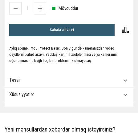
Mövcuddur
Səbətə əlavə et
Aylıq abunə. Imou Protect Basic. Son 7 gündə kameranızdan video
qeydlərin bulud arxivi. Yaddaş kartının zədələnməsi və ya kameranın
oğurlanması ilə bağlı heç bir probleminiz olmayacaq.
Təsvir
Xüsusiyyətlər
Yeni məhsullardan xəbərdar olmaq istəyirsiniz?