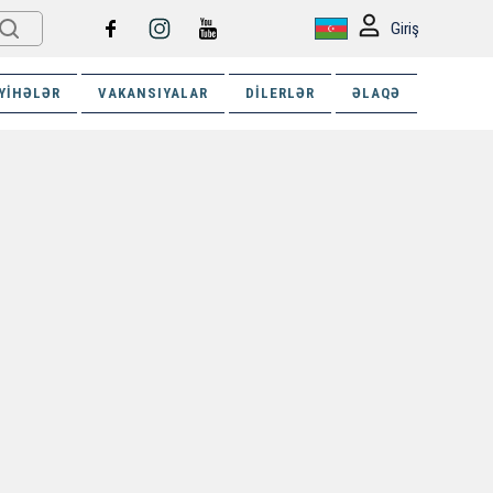
Giriş
YIHƏLƏR
VAKANSIYALAR
DILERLƏR
ƏLAQƏ