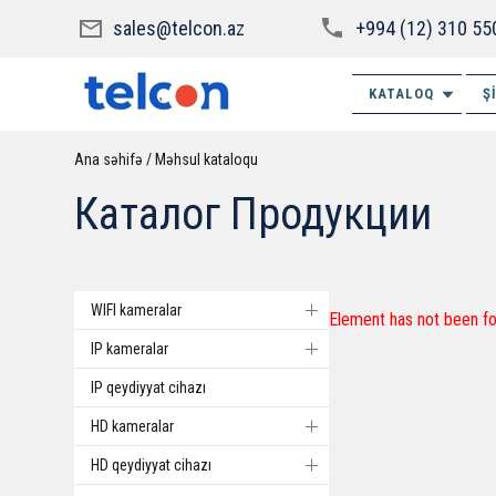
sales@telcon.az
+994 (12) 310 55
KATALOQ
Ş
Ana səhifə
Məhsul kataloqu
Каталог Продукции
WIFI kameralar
Element has not been fo
IP kameralar
IP qeydiyyat cihazı
HD kameralar
HD qeydiyyat cihazı