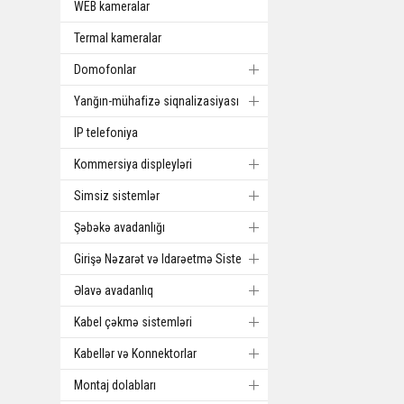
WEB kameralar
Termal kameralar
Domofonlar
Yanğın-mühafizə siqnalizasiyası
IP telefoniya
Kommersiya displeyləri
Simsiz sistemlər
Şəbəkə avadanlığı
Girişə Nəzarət və Idarəetmə Sistemi
Əlavə avadanlıq
Kabel çəkmə sistemləri
Kabellər və Konnektorlar
Montaj dolabları