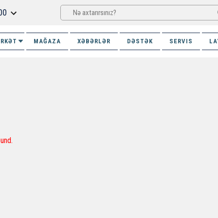
00
İRKƏT
MAĞAZA
XƏBƏRLƏR
DƏSTƏK
SERVIS
LA
und.