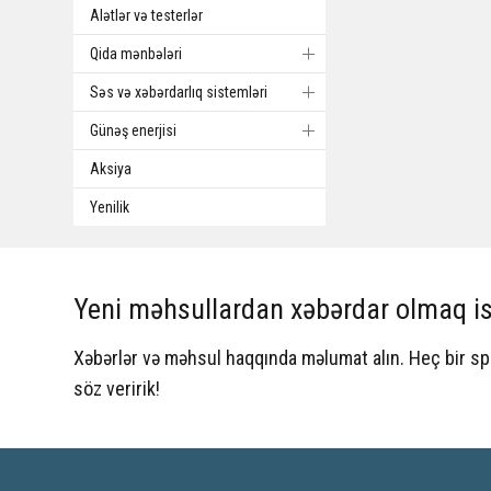
Alətlər və testerlər
Qida mənbələri
Səs və xəbərdarlıq sistemləri
Günəş enerjisi
Aksiya
Yenilik
Yeni məhsullardan xəbərdar olmaq is
Xəbərlər və məhsul haqqında məlumat alın. Heç bir 
söz veririk!