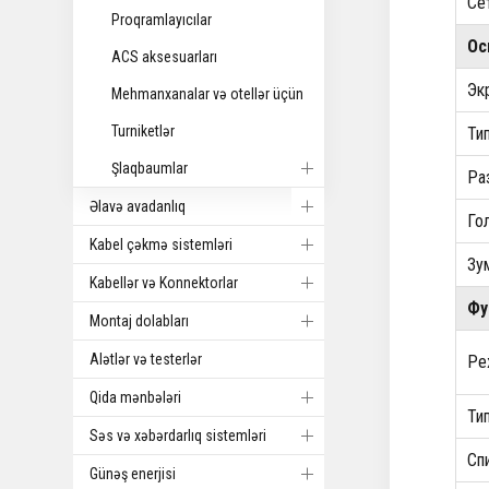
Се
Proqramlayıcılar
Ос
ACS aksesuarları
Эк
Mehmanxanalar və otellər üçün
Turniketlər
Ти
Şlaqbaumlar
Ра
Əlavə avadanlıq
Го
Kabel çəkmə sistemləri
Зу
Kabellər və Konnektorlar
Фу
Montaj dolabları
Alətlər və testerlər
Ре
Qida mənbələri
Ти
Səs və xəbərdarlıq sistemləri
Сп
Günəş enerjisi