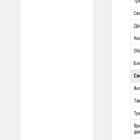
Тр
Св
Дв
Кн
Об
Бл
Си
Ан
Та
Тр
Вр
дв