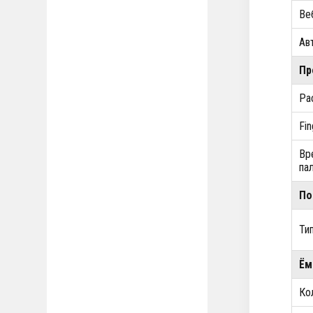
Ве
Ав
Пр
Ра
Fi
Вр
па
По
Ти
Ём
Ко