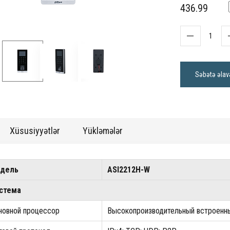
436.99
Səbətə əlav
Xüsusiyyətlər
Yükləmələr
дель
ASI2212H-W
истема
новной процессор
Высокопроизводительный встрое