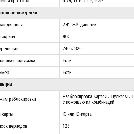
тевой протокол
IPv4; TCP; UDP; P2P
новные сведения
ран дисплея
2.4" ЖК-дисплей
п экрана
ЖК
зрешение
240 × 320
лосовая подсказка
Есть
ммер
Есть
нкции
Разблокировка Картой / Пультом / 
жим раблокировки
с помощью их комбинаций
п карты
IC или ID-карта
исок периодов
128