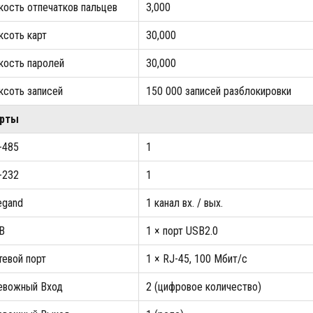
кость отпечатков пальцев
3,000
ксоть карт
30,000
кость паролей
30,000
ксоть записей
150 000 записей разблокировки
орты
-485
1
-232
1
egand
1 канал вх. / вых.
SB
1 × порт USB2.0
тевой порт
1 × RJ-45, 100 Мбит/с
евожный Вход
2 (цифровое количество)