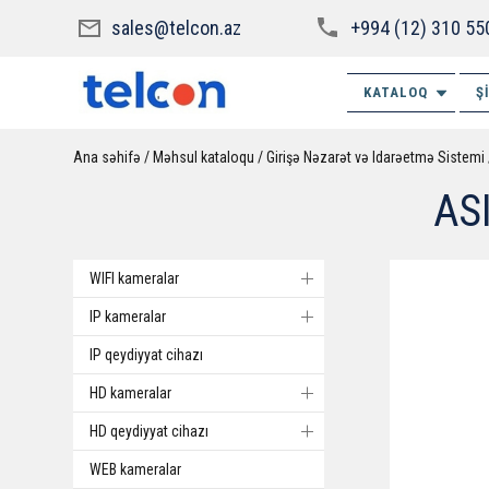
sales@telcon.az
+994 (12) 310 55
KATALOQ
Ş
Ana səhifə
Məhsul kataloqu
Girişə Nəzarət və Idarəetmə Sistemi
AS
WIFI kameralar
IP kameralar
IP qeydiyyat cihazı
HD kameralar
HD qeydiyyat cihazı
WEB kameralar