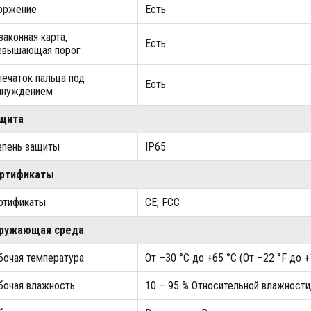
оржение
Есть
законная карта,
Есть
евышающая порог
печаток пальца под
Есть
инуждением
щита
епень защиты
IP65
ртификаты
ртификаты
CE; FCC
ружающая среда
бочая температура
От –30 °C до +65 °C (От –22 °F до 
бочая влажность
10 – 95 % Относительной влажности