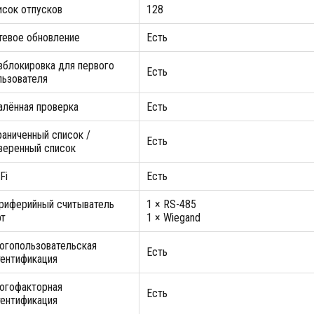
исок отпусков
128
тевое обновление
Есть
зблокировка для первого
Есть
льзователя
алённая проверка
Есть
раниченный список /
Есть
веренный список
-Fi
Есть
риферийный считыватель
1 × RS-485
рт
1 × Wiegand
огопользовательская
Есть
тентификация
огофакторная
Есть
тентификация