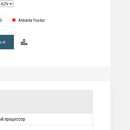
Anbarda Yoxdur
ə et
нный процессор