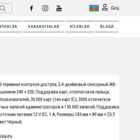
Giriş
YIHƏLƏR
VAKANSIYALAR
DILERLƏR
ƏLAQƏ
 терминал контроля доступа; 2,4-дюймовый сенсорный ЖК-
ешением 240 × 320; Поддержка карт, отпечатоков пальца,
 пользователей, 30 000 карт (тип карт IС), 3000 отпечатков
ётных записей администраторов и 150 000 записей; Поддержка
 Источник питания:12 V DC, 1 A; Размеры:183 мм × 80 мм × 25.5
Цвет:Чёрный.
Valyuta