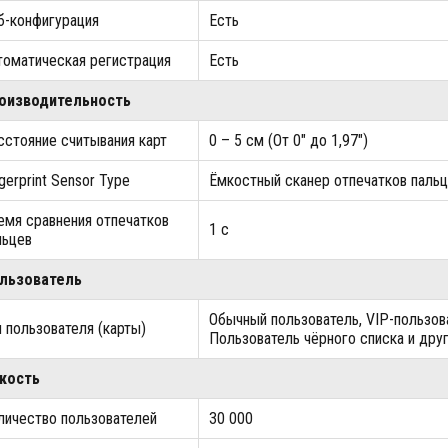
б-конфигурация
Есть
томатическая регистрация
Есть
оизводительность
сстояние считывания карт
0 – 5 см (От 0" до 1,97")
ngerprint Sensor Type
Ёмкостный сканер отпечатков паль
емя сравнения отпечатков
1 с
льцев
льзователь
Обычный пользователь, VIP-пользова
п пользователя (карты)
Пользователь чёрного списка и др
кость
личество пользователей
30 000