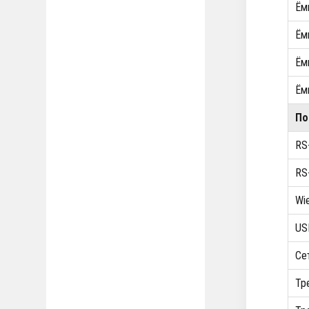
Ём
Ём
Ём
Ём
П
RS
RS
Wi
U
Се
Тр