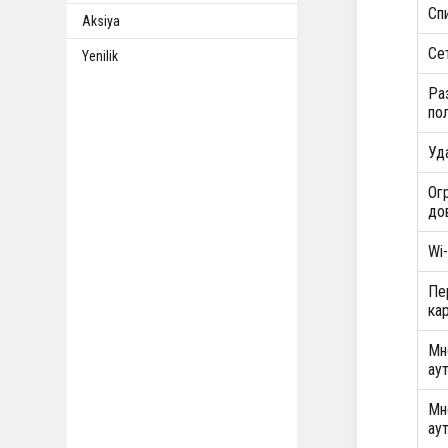
Сп
Aksiya
Се
Yenilik
Ра
по
Уд
Ог
до
Wi
Пе
ка
Мн
ау
Мн
ау