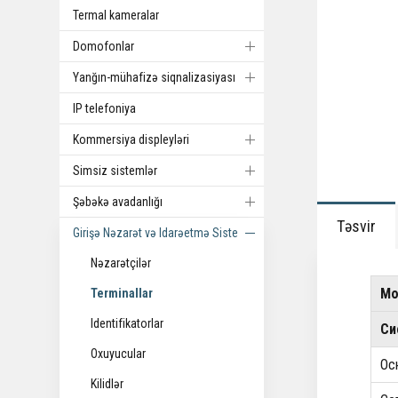
Termal kameralar
Domofonlar
Yanğın-mühafizə siqnalizasiyası
IP telefoniya
Kommersiya displeyləri
Simsiz sistemlər
Şəbəkə avadanlığı
Təsvir
Girişə Nəzarət və Idarəetmə Sistemi
Nəzarətçilər
Мо
Terminallar
Identifikatorlar
С
Oxuyucular
Ос
Kilidlər