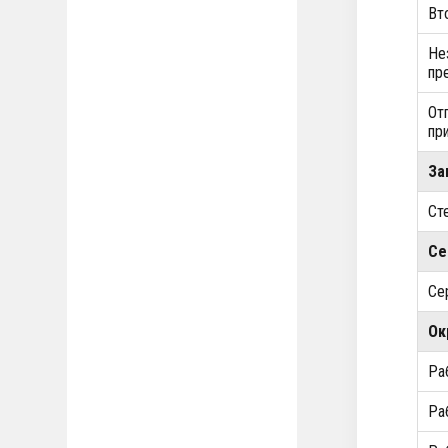
Вт
Не
пр
От
пр
За
Ст
Се
Се
Ок
Ра
Ра