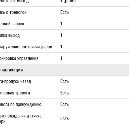
евожный Выход
1 (реле)
язь с тревогой
Есть
ерной звонок
1
опка выход
1
наружение состояния двери
1
окировка управления
1
гнализация
ти-пропуск назад
Есть
мперная тревога
Есть
евога по принуждению
Есть
емя ожидания датчика
Есть
ери