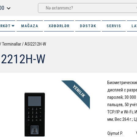
00
İRKƏT
MAĞAZA
XƏBƏRLƏR
DƏSTƏK
SERVIS
LA
Terminallar
ASI2212H-W
I2212H-W
Биометрический
дисплей с разр
паролей; 30 000
пальцев, 50 уч
TCP/IP и Wi-Fi;
мм; Вес:264 г.; 
Qiymət P.