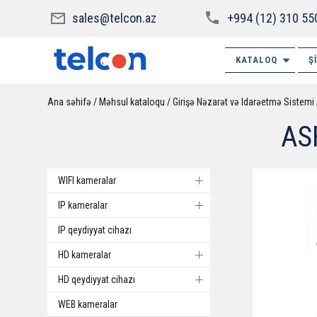
sales@telcon.az
+994 (12) 310 55
KATALOQ
Ş
Ana səhifə
Məhsul kataloqu
Girişə Nəzarət və Idarəetmə Sistemi
AS
WIFI kameralar
IP kameralar
IP qeydiyyat cihazı
HD kameralar
HD qeydiyyat cihazı
WEB kameralar