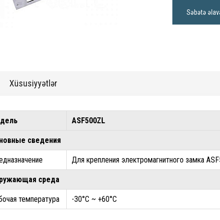
Səbətə əlav
Xüsusiyyətlər
дель
ASF500ZL
новные сведения
едназначение
Для крепления электромагнитного замка AS
ружающая среда
бочая температура
-30°C ~ +60°С