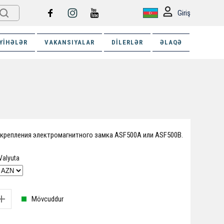
Giriş
YIHƏLƏR
VAKANSIYALAR
DILERLƏR
ƏLAQƏ
крепления электромагнитного замка ASF500A или ASF500B.
Valyuta
Mövcuddur