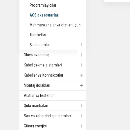
Proqramlayıcılar
ACS aksesuarları
Mehmanxanalar və otellər üçün
Turniketlər
Şlaqbaumlar
Əlavə avadanlıq
Kabel çəkmə sistemləri
Kabellər və Konnektorlar
Montaj dolabları
Alətlər və testerlər
Qida mənbələri
Səs və xəbərdarlıq sistemləri
Günəş enerjisi