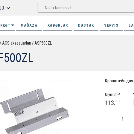
00
İRKƏT
MAĞAZA
XƏBƏRLƏR
DƏSTƏK
SERVIS
LA
ACS aksesuarları
ASF500ZL
F500ZL
Кронштейн для 
Qiymət P.
113.11