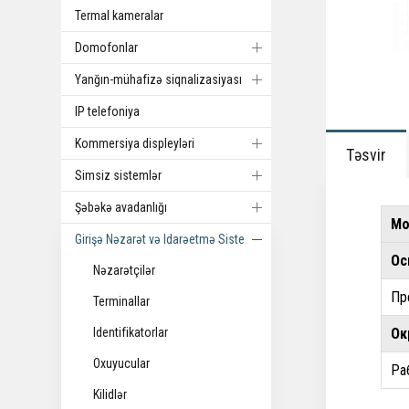
Termal kameralar
Domofonlar
Yanğın-mühafizə siqnalizasiyası
IP telefoniya
Kommersiya displeyləri
Təsvir
Simsiz sistemlər
Şəbəkə avadanlığı
Мо
Girişə Nəzarət və Idarəetmə Sistemi
Ос
Nəzarətçilər
Пр
Terminallar
Identifikatorlar
Ок
Oxuyucular
Ра
Kilidlər