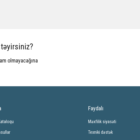
təyirsiniz?
spam olmayacağına
a
Faydalı
Kataloqu
Məxfilik siyasəti
sullar
Texniki dəstək