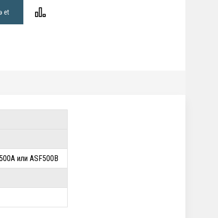
ə et
F500A или ASF500B