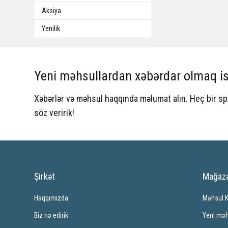
Aksiya
Yenilik
Yeni məhsullardan xəbərdar olmaq is
Xəbərlər və məhsul haqqında məlumat alın. Heç bir 
söz veririk!
Şirkət
Mağaz
Haqqımızda
Məhsul 
Biz nə edirik
Yeni məh