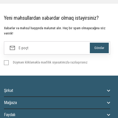
Yeni məhsullardan xəbərdar olmaq istəyirsiniz?
Xəbərlər və məhsul haqqında məlumat alın. Heç bir spam olmayacağına söz
veririk!
Düyməni klikləməklə məxfilik siyasətimizlə razılaşırsınız
Şirkət
Mağaza
Faydalı