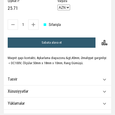
Qiymət P.
Valyuta
25.71
Sifarişlə
Səbətə əlavə et
Maqnit qapı kontaktı; Aşkarlama diapazonu:&gt;40mm; Əməliyyat gərginliyi:
＜DC100V; Ölçülər:50mm x 18mm x 10mm; Rəng:Gümüşü.
Təsvir
Xüsusiyyətlər
Yükləmələr