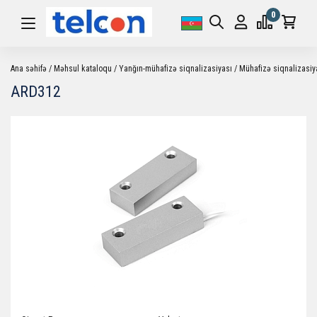
0
Ana səhifə
Məhsul kataloqu
Yanğın-mühafizə siqnalizasiyası
Mühafizə siqnalizasiy
ARD312