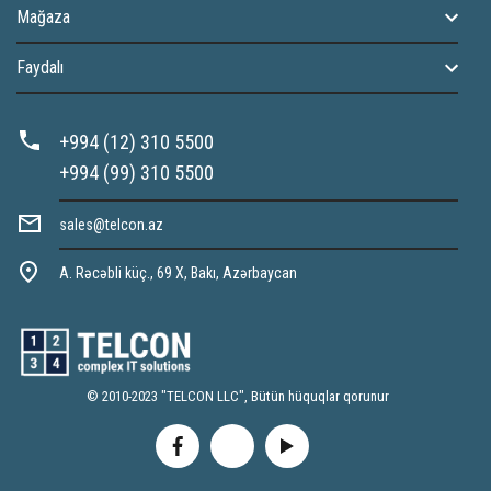
Mağaza
Faydalı
+994 (12) 310 5500
+994 (99) 310 5500
sales@telcon.az
A. Rəcəbli küç., 69 X, Bakı, Azərbaycan
© 2010-2023 "TELCON LLC", Bütün hüquqlar qorunur