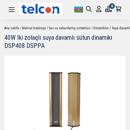
0
Ana səhifə
Məhsul kataloqu
Səs və xəbərdarlıq sistemləri
Dinamiklər
Suya davaml
40W Iki zolaqlı suya davamlı sütun dinamiki
DSP408 DSPPA