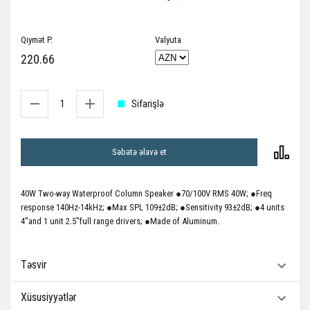
Qiymət P.
Valyuta
220.66
Sifarişlə
Səbətə əlavə et
40W Two-way Waterproof Column Speaker ●70/100V RMS 40W; ●Freq
response 140Hz-14kHz; ●Max SPL 109±2dB; ●Sensitivity 93±2dB; ●4 units
4"and 1 unit 2.5"full range drivers; ●Made of Aluminum.
Təsvir
Xüsusiyyətlər