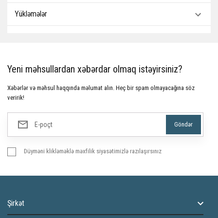
Yükləmələr
Yeni məhsullardan xəbərdar olmaq istəyirsiniz?
Xəbərlər və məhsul haqqında məlumat alın. Heç bir spam olmayacağına söz
veririk!
Düyməni klikləməklə məxfilik siyasətimizlə razılaşırsınız
Şirkət