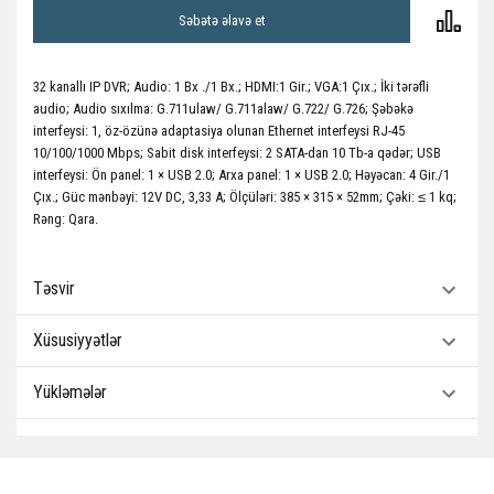
Səbətə əlavə et
32 kanallı IP DVR; Audio: 1 Bx ./1 Bx.; HDMI:1 Gir.; VGA:1 Çıx.; İki tərəfli
audio; Audio sıxılma: G.711ulaw/ G.711alaw/ G.722/ G.726; Şəbəkə
interfeysi: 1, öz-özünə adaptasiya olunan Ethernet interfeysi RJ-45
10/100/1000 Mbps; Sabit disk interfeysi: 2 SATA-dan 10 Tb-a qədər; USB
interfeysi: Ön panel: 1 × USB 2.0; Arxa panel: 1 × USB 2.0; Həyəcan: 4 Gir./1
Çıx.; Güc mənbəyi: 12V DC, 3,33 A; Ölçüləri: 385 × 315 × 52mm; Çəki: ≤ 1 kq;
Rəng: Qara.
Təsvir
Xüsusiyyətlər
Yükləmələr