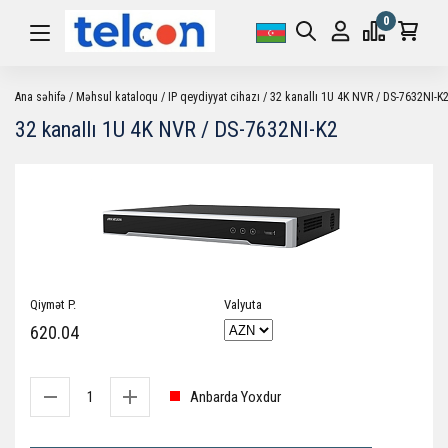
0
Ana səhifə
Məhsul kataloqu
IP qeydiyyat cihazı
32 kanallı 1U 4K NVR / DS-7632NI-K
32 kanallı 1U 4K NVR / DS-7632NI-K2
Qiymət P.
Valyuta
620.04
Anbarda Yoxdur