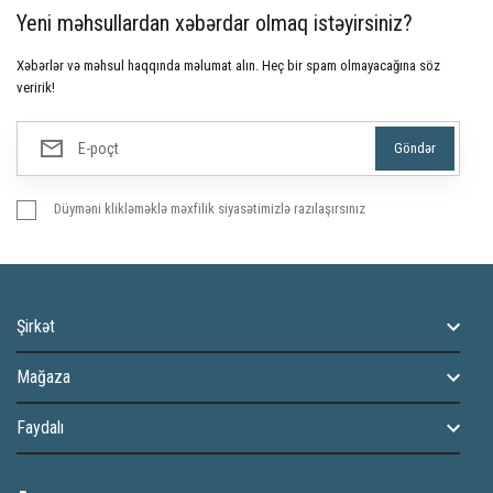
Yeni məhsullardan xəbərdar olmaq istəyirsiniz?
Xəbərlər və məhsul haqqında məlumat alın. Heç bir spam olmayacağına söz
veririk!
Düyməni klikləməklə məxfilik siyasətimizlə razılaşırsınız
Şirkət
Mağaza
Faydalı