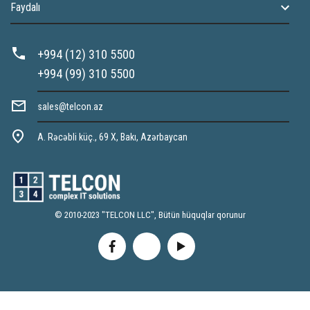
Faydalı
+994 (12) 310 5500
+994 (99) 310 5500
sales@telcon.az
A. Rəcəbli küç., 69 X, Bakı, Azərbaycan
© 2010-2023 "TELCON LLC", Bütün hüquqlar qorunur