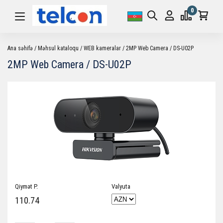
0
Ana səhifə
Məhsul kataloqu
WEB kameralar
2MP Web Camera / DS-U02P
2MP Web Camera / DS-U02P
Qiymət P.
Valyuta
110.74