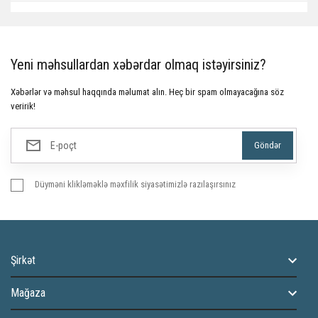
Yeni məhsullardan xəbərdar olmaq istəyirsiniz?
Xəbərlər və məhsul haqqında məlumat alın. Heç bir spam olmayacağına söz
veririk!
Düyməni klikləməklə məxfilik siyasətimizlə razılaşırsınız
Şirkət
Mağaza