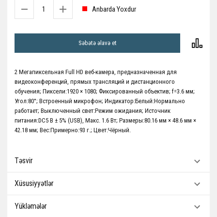
Anbarda Yoxdur
Səbətə əlavə et
2 Мегапиксельная Full HD веб-камера, предназначенная для
видеоконференций, прямых трансляций и дистанционного
обучения; Пиксели:1920 × 1080; Фиксированный объектив; f=3.6 мм;
Угол:80°; Встроенный микрофон; Индикатор:Белый:Нормально
работает; Выключенный свет:Режим ожидания; Источник
питания:DC5 В ± 5% (USB), Макс. 1.6 Вт; Размеры:80.16 мм × 48.6 мм ×
42.18 мм; Вес:Примерно:93 г.; Цвет:Чёрный.
Təsvir
Xüsusiyyətlər
Yükləmələr