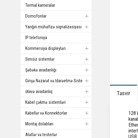
Termal kameralar
Domofonlar
Yanğın-mühafizə siqnalizasiyası
IP telefoniya
Kommersiya displeyləri
Simsiz sistemlər
Şəbəkə avadanlığı
Girişə Nəzarət və Idarəetmə Sistemi
Əlavə avadanlıq
Təsvir
Kabel çəkmə sistemləri
128 k
Kabellər və Konnektorlar
kanal
Montaj dolabları
Ethe
inter
Alətlər və testerlər
USB 