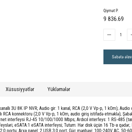
Qiymət P.
9 836.69
Səbətə əlav
Xüsusiyyətlər
Yükləmələr
anallı 3U 8K IP NVR; Audio gir: 1 kanal, RCA (2,0 V Vp-p, 1 kOm); Audio çıxı
lı RCA konnektoru (2,0 V Vp-p, 1 kOm, audio giriş istifadə etməklə); Şəbə
rnet interfeysi RJ-45 10/100/1000 Mbps; Ardıcıl interfeys: 1 RS-485 (t
feysləri; eSATA:1 eSATA interfeysi; Tutum: Hər disk üçün 16 Tb-a qədər; H
2.0 portu; Arxa panel: 2 USB 3.0 port; Güc mənbəyi: 100-240V AC, 50-60