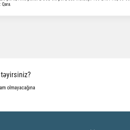
: Qara.
təyirsiniz?
spam olmayacağına