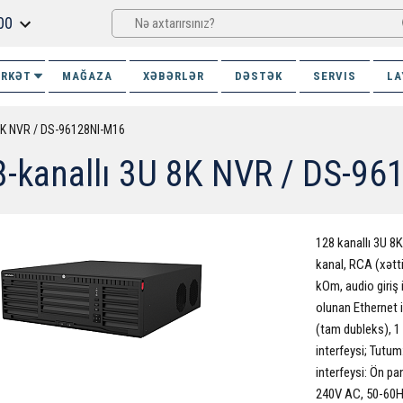
00
İRKƏT
MAĞAZA
XƏBƏRLƏR
DƏSTƏK
SERVIS
LA
 8K NVR / DS-96128NI-M16
8-kanallı 3U 8K NVR / DS-9
128 kanallı 3U 8K
kanal, RCA (xətti
kOm, audio giriş 
olunan Ethernet 
(tam dubleks), 1
interfeysi; Tutum
interfeysi: Ön pa
240V AC, 50-60Hz