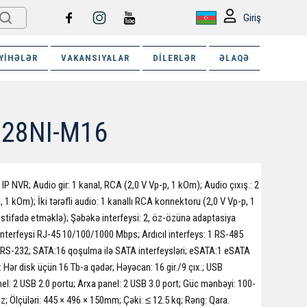
Giriş
YIHƏLƏR
VAKANSIYALAR
DILERLƏR
ƏLAQƏ
6128NI-M16
 IP NVR; Audio gir: 1 kanal, RCA (2,0 V Vp-p, 1 kOm); Audio çıxış.: 2
, 1 kOm); İki tərəfli audio: 1 kanallı RCA konnektoru (2,0 V Vp-p, 1
istifadə etməklə); Şəbəkə interfeysi: 2, öz-özünə adaptasiya
interfeysi RJ-45 10/100/1000 Mbps; Ardıcıl interfeys: 1 RS-485
 RS-232; SATA:16 qoşulma ilə SATA interfeysləri; eSATA:1 eSATA
: Hər disk üçün 16 Tb-a qədər; Həyəcan: 16 gir./9 çıx.; USB
nel: 2 USB 2.0 portu; Arxa panel: 2 USB 3.0 port; Güc mənbəyi: 100-
; Ölçüləri: 445 × 496 × 150mm; Çəki: ≤ 12.5 kq; Rəng: Qara.