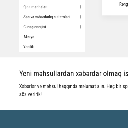
Rəng
Qida mənbələri
Səs və xəbərdarlıq sistemləri
Günəş enerjisi
Aksiya
Yenilik
Yeni məhsullardan xəbərdar olmaq is
Xəbərlər və məhsul haqqında məlumat alın. Heç bir 
söz veririk!