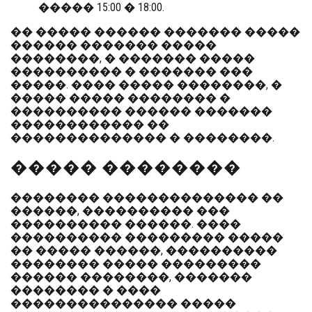
����� 15:00 � 18:00.
�� ����� ������ ������� �����
������ ������� �����
��������, � ������� �����
���������� � ������� ���
�����. ���� ����� ��������, �
����� ����� �������� �
���������� ������ �������
������������ ��
�������������� � ��������.
����� ��������
�������� �������������� ��
������, ���������� ���
���������� ������. ����
���������� ��������� �����
�� ����� ������, ����������
�������� ����� ���������
������ ��������, �������
�������� � ����
��������������� �����