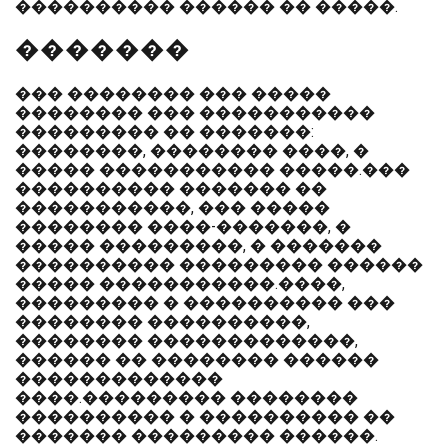
���������� ������ �� �����.
�������
��� �������� ��� �����
�������� ��� �����������
��������� �� �������:
��������, �������� ����, �
����� ����������� �����.���
���������� ������� ��
�����������, ��� �����
�������� ����-�������, �
����� ���������, � �������
���������� ��������� ������
����� �����������.����,
��������� � ���������� ���
�������� ����������,
�������� �������������,
������ �� �������� ������
�������������
����.��������� ��������
���������� � ���������� ��
������� ��������� ������.