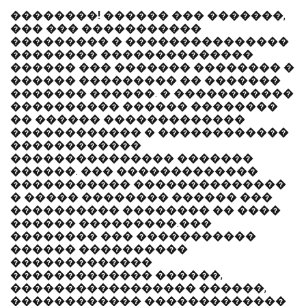
��������!
������ ��� �������,
��� ��� �����������
��������� � ���������������
�������� ��������������
������ ��� ������� �������� �
������ ��������� �� �������
������� ������. � �����������
���������� ������ ��������
�� ������ �������������
������������ � ������������
������������
��������������� �������
������. ��� �������������
����������� ��������������
� ����� �������� ������ ���
���������� �������� �� ����
������ ���������.���
�������� ��� �����������
������ ����������
�������������
������������� ������,
����������������� ������,
������������ �������������