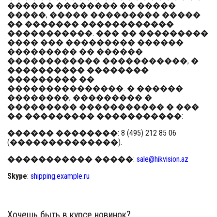
������ �������� �� �����
�����, ����� ��������� �����
�� ������� ������������
�����������. ��� �� ���������
���� ��� ��������� ������
��������� �� ������
������������ �����������, �
���������� ��������
��������� ��
���������������. � ������
��������, ��������� �
��������� ����������� � ���
�� ��������� �����������:
������ ��������
: 8 (495) 212 85 06
(��������������).
����������� �����
:
sale@hikvision.az
Skype
:
shipping.example.ru
Хочешь быть в курсе новинок?