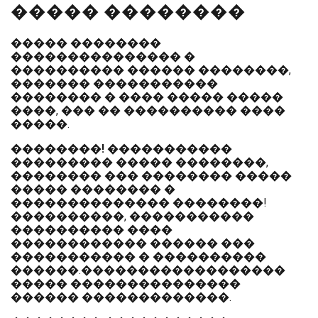
����� ��������
����� ��������
��������������� �
���������� ������ ��������,
������� �����������
�������� � ���� ����� �����
����, ��� �� ���������� ����
�����.
��������!
�����������
��������� ����� ��������,
�������� ��� �������� �����
����� �������� �
�������������� ��������!
����������, �����������
���������� ����
������������ ������ ���
����������� � ����������
������.������������������
����� ���������������
������ �������������.