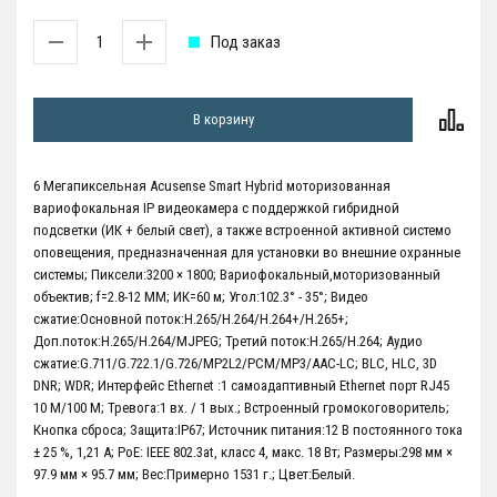
Под заказ
В корзину
6 Мегапиксельная Acusense Smart Hybrid моторизованная
вариофокальная IP видеокамера с поддержкой гибридной
подсветки (ИК + белый свет), а также встроенной активной системо
оповещения, предназначенная для установки во внешние охранные
системы; Пиксели:3200 × 1800; Вариофокальный,моторизованный
объектив; f=2.8-12 ММ; ИК=60 м; Угол:102.3° - 35°; Видео
сжатие:Основной поток:H.265/H.264/H.264+/H.265+;
Доп.поток:H.265/H.264/MJPEG; Третий поток:H.265/H.264; Аудио
сжатие:G.711/G.722.1/G.726/MP2L2/PCM/MP3/AAC-LC; BLC, HLC, 3D
DNR; WDR; Интерфейс Ethernet :1 самоадаптивный Ethernet порт RJ45
10 М/100 М; Тревога:1 вх. / 1 вых.; Встроенный громокоговоритель;
Кнопка сброса; Защита:IP67; Источник питания:12 В постоянного тока
± 25 %, 1,21 А; PoE: IEEE 802.3at, класс 4, макс. 18 Вт; Размеры:298 мм ×
97.9 мм × 95.7 мм; Вес:Примерно 1531 г.; Цвет:Белый.