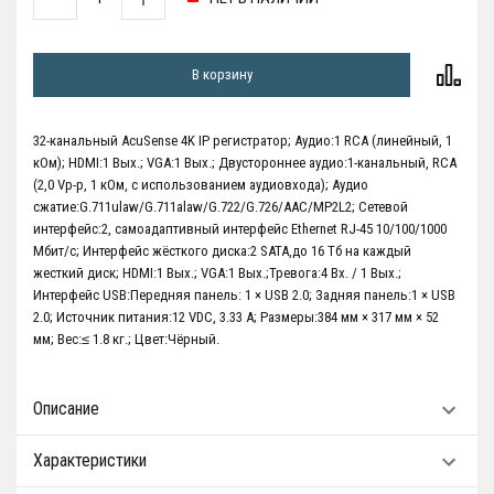
В корзину
32-канальный AcuSense 4K IP регистратор; Аудио:1 RCA (линейный, 1
кОм); HDMI:1 Вых.; VGA:1 Вых.; Двустороннее аудио:1-канальный, RCA
(2,0 Vp-p, 1 кОм, с использованием аудиовхода); Аудио
сжатие:G.711ulaw/G.711alaw/G.722/G.726/AAC/MP2L2; Сетевой
интерфейс:2, самоадаптивный интерфейс Ethernet RJ-45 10/100/1000
Мбит/с; Интерфейс жёсткого диска:2 SATA,до 16 Тб на каждый
жесткий диск; HDMI:1 Вых.; VGA:1 Вых.;Тревога:4 Вх. / 1 Вых.;
Интерфейс USB:Передняя панель: 1 × USB 2.0; Задняя панель:1 × USB
2.0; Источник питания:12 VDC, 3.33 A; Размеры:384 мм × 317 мм × 52
мм; Вес:≤ 1.8 кг.; Цвет:Чёрный.
Описание
Характеристики