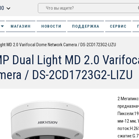
00
МАГАЗИН
НОВОСТИ
ПОДДЕРЖКА
СЕРВИС
ight MD 2.0 Varifocal Dome Network Camera / DS-2CD1723G2-LIZU
MP Dual Light MD 2.0 Varifo
mera / DS-2CD1723G2-LIZU
2 Мегапикс
предназнач
Пиксели:19
мм-12 мм; У
поток:H.26
сжатие:G.7