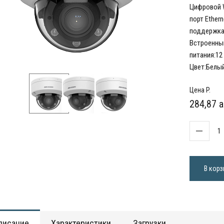
Цифровой W
порт Ether
поддержка 
Встроенный
питания:12 
Цвет:Белый
Цена P.
284,87 a
В корз
писание
Характеристики
Загрузки