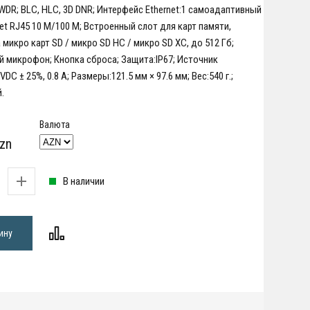
DR; BLC, HLC, 3D DNR; Интерфейс Ethernet:1 самоадаптивный
net RJ45 10 M/100 M; Встроенный слот для карт памяти,
микро карт SD / микро SD HC / микро SD XC, до 512 Гб;
 микрофон; Кнопка сброса; Защита:IP67; Источник
VDC ± 25%, 0.8 A; Размеры:121.5 мм × 97.6 мм; Вес:540 г.;
.
Валюта
zn
В наличии
ину