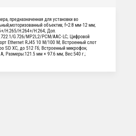
мера, предназначенная для установки во
ьный,моторизованный объектив; f=2.8 мм-12 мм;
5+/H.265/H.264+/H.264; Доп.
/G.722.1/G.726/MP2L2/PCM/AAC-LC; Цифровой
орт Ethernet RJ45 10 M/100 M; Встроенный слот
ро SD XC, до 512 Гб; Встроенный микрофон;
A; Размеры:121.5 мм × 97.6 мм; Вес:540 г.;