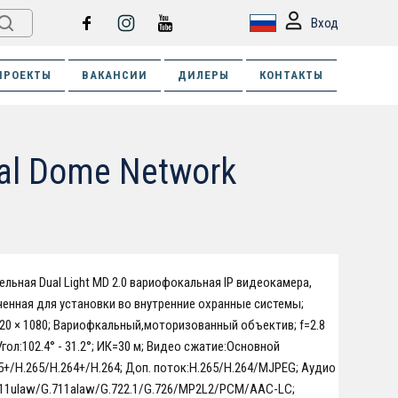
Вход
ПРОЕКТЫ
ВАКАНСИИ
ДИЛЕРЫ
КОНТАКТЫ
cal Dome Network
ельная Dual Light MD 2.0 вариофокальная IP видеокамера,
енная для установки во внутренние охранные системы;
20 × 1080; Вариофкальный,моторизованный объектив; f=2.8
гол:102.4° - 31.2°; ИК=30 м; Видео сжатие:Основной
5+/H.265/H.264+/H.264; Доп. поток:H.265/H.264/MJPEG; Аудио
11ulaw/G.711alaw/G.722.1/G.726/MP2L2/PCM/AAC-LC;