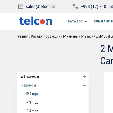
sales@telcon.az
+994 (12) 310 55
КАТАЛОГ
КОМПАНИЯ
Главная
Каталог продукции
IP камеры
IP 2 mpx
2 MP Dual L
2 
Ca
WIFI камеры
IP камеры
IP 2 mpx
IP 3 mpx
IP 4 mpx