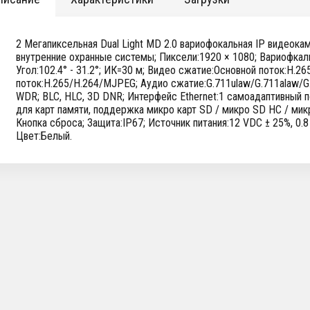
2 Мегапиксельная Dual Light MD 2.0 вариофокальная IP видеока
внутренние охранные системы; Пиксели:1920 × 1080; Вариофкал
Угол:102.4° - 31.2°; ИК=30 м; Видео сжатие:Основной поток:H.26
поток:H.265/H.264/MJPEG; Аудио сжатие:G.711ulaw/G.711alaw
WDR; BLC, HLC, 3D DNR; Интерфейс Ethernet:1 самоадаптивный п
для карт памяти, поддержка микро карт SD / микро SD HC / мик
Кнопка сброса; Защита:IP67; Источник питания:12 VDC ± 25%, 0.8 
Цвет:Белый.