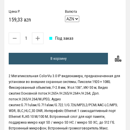
Цена P.
Валюта
159,33 azn
Под заказ
В корзину
2 Мегапиксельная ColorVu 3.0 IP видеокамера, предназначенная для
установки во внешние охранные системы; Пиксели:1920 × 1080;
Фиксированный объектив; f=2.8 мм; Угол:106°; ИК=30 м; Видео
сжатие:Основной поток:H.265+/H.265/H.264+/H.264; Доп.
поток:H.265/H.264/MJPEG; Аудио
сжатие:G.711ulaw/G.711alaw/G.722.1/G.726/MP2L2/PCM/AAC-LC/MP3;
WDR; BLC,HLC,3D DNR; Интерефейс Ethernet:1 самоадаптивный порт
Ethernet RJ45 10 M/100 M; Встроенный слот для карт памяти,
поддержка микро карт SD / микро SD HC / микро SD XC, до 512 Гб;
Встроенный микрофон; Встроенный громкоговоритель:Макс.