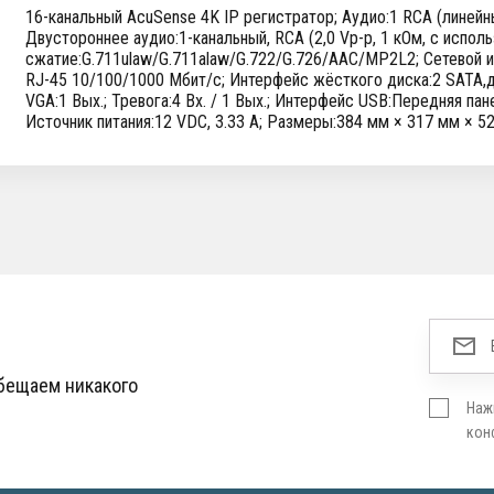
16-канальный AcuSense 4K IP регистратор; Аудио:1 RCA (линейный
Двустороннее аудио:1-канальный, RCA (2,0 Vp-p, 1 кОм, с испол
сжатие:G.711ulaw/G.711alaw/G.722/G.726/AAC/MP2L2; Сетевой и
RJ-45 10/100/1000 Мбит/с; Интерфейс жёсткого диска:2 SATA,д
VGA:1 Вых.; Тревога:4 Вх. / 1 Вых.; Интерфейс USB:Передняя пане
Источник питания:12 VDC, 3.33 A; Размеры:384 мм × 317 мм × 52 
обещаем никакого
Наж
кон