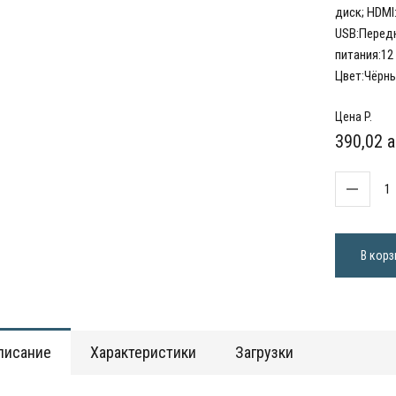
диск; HDMI:
USB:Передня
питания:12 
Цвет:Чёрны
Цена P.
390,02 a
В корз
писание
Характеристики
Загрузки