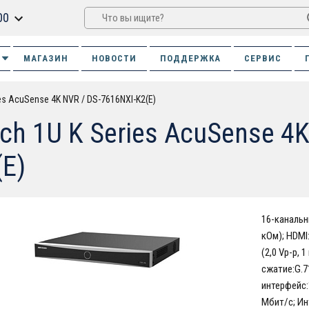
00
МАГАЗИН
НОВОСТИ
ПОДДЕРЖКА
СЕРВИС
ies AcuSense 4K NVR / DS-7616NXI-K2(E)
-ch 1U K Series AcuSense 4
(E)
16-канальн
кОм); HDMI
(2,0 Vp-p,
сжатие:G.7
интерфейс:
Мбит/с; Ин