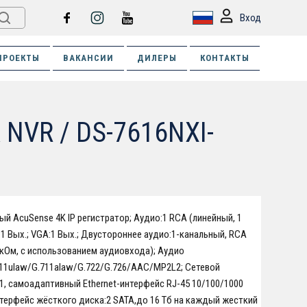
Вход
ПРОЕКТЫ
ВАКАНСИИ
ДИЛЕРЫ
КОНТАКТЫ
K NVR / DS-7616NXI-
ый AcuSense 4K IP регистратор; Аудио:1 RCA (линейный, 1
:1 Вых.; VGA:1 Вых.; Двустороннее аудио:1-канальный, RCA
 1 кОм, с использованием аудиовхода); Аудио
11ulaw/G.711alaw/G.722/G.726/AAC/MP2L2; Сетевой
1, самоадаптивный Ethernet-интерфейс RJ-45 10/100/1000
терфейс жёсткого диска:2 SATA,до 16 Тб на каждый жесткий