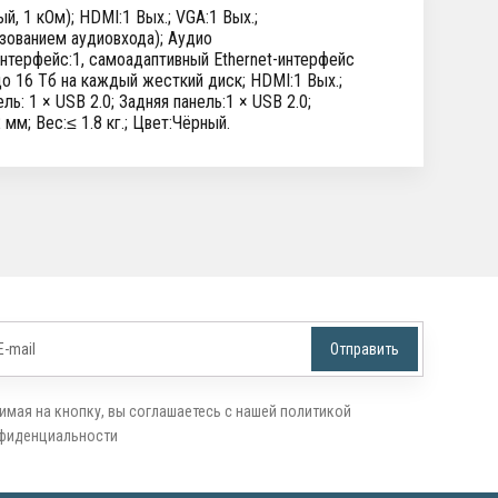
, 1 кОм); HDMI:1 Вых.; VGA:1 Вых.;
ьзованием аудиовхода); Аудио
нтерфейс:1, самоадаптивный Ethernet-интерфейс
о 16 Тб на каждый жесткий диск; HDMI:1 Вых.;
ль: 1 × USB 2.0; Задняя панель:1 × USB 2.0;
мм; Вес:≤ 1.8 кг.; Цвет:Чёрный.
имая на кнопку, вы соглашаетесь с нашей политикой
фиденциальности